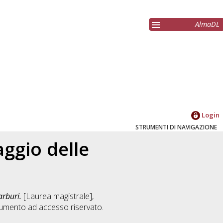
AlmaDL
Login
STRUMENTI DI NAVIGAZIONE
ggio delle
arburi.
[Laurea magistrale],
umento ad accesso riservato.