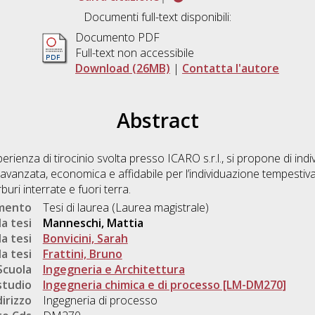
Documenti full-text disponibili:
Documento PDF
Full-text non accessibile
Download (26MB)
|
Contatta l'autore
Abstract
perienza di tirocinio svolta presso ICARO s.r.l., si propone di in
anzata, economica e affidabile per l’individuazione tempestiva d
uri interrate e fuori terra.
umento
Tesi di laurea (Laurea magistrale)
a tesi
Manneschi, Mattia
a tesi
Bonvicini, Sarah
a tesi
Frattini, Bruno
Scuola
Ingegneria e Architettura
studio
Ingegneria chimica e di processo [LM-DM270]
dirizzo
Ingegneria di processo