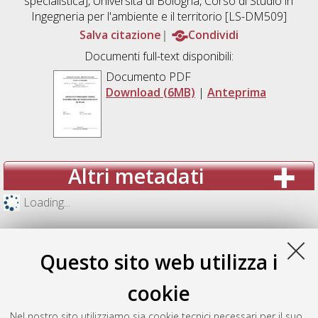
specialistica], Università di Bologna, Corso di Studio in
Ingegneria per l'ambiente e il territorio [LS-DM509]
Salva citazione
Condividi
Documenti full-text disponibili:
Documento PDF
Download (6MB)
|
Anteprima
Altri metadati
Loading...
Questo sito web utilizza i
cookie
Nel nostro sito utilizziamo sia cookie tecnici necessari per il suo