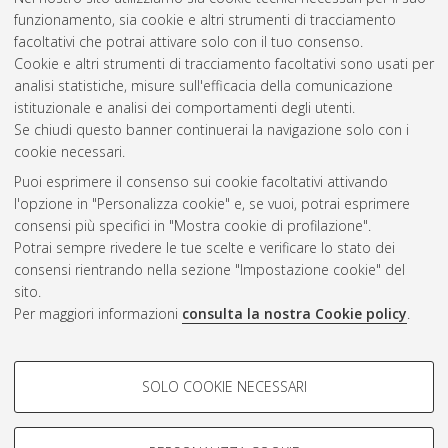
funzionamento, sia cookie e altri strumenti di tracciamento
facoltativi che potrai attivare solo con il tuo consenso.
Cookie e altri strumenti di tracciamento facoltativi sono usati per
analisi statistiche, misure sull'efficacia della comunicazione
Gestione del documento:
istituzionale e analisi dei comportamenti degli utenti.
Se chiudi questo banner continuerai la navigazione solo con i
cookie necessari.
Puoi esprimere il consenso sui cookie facoltativi attivando
Atom
l'opzione in "Personalizza cookie" e, se vuoi, potrai esprimere
Rss 1.0
consensi più specifici in "Mostra cookie di profilazione".
Potrai sempre rivedere le tue scelte e verificare lo stato dei
Rss 2.0
consensi rientrando nella sezione "Impostazione cookie" del
sito.
Per maggiori informazioni
consulta la nostra Cookie policy
.
AMS Laurea
Servizio implementato e gestito da
AlmaDL
Impostazioni Cookie
COOKIE DI PROFILAZIONE -
SOLO COOKIE NECESSARI
Informativa sulla privacy
FACOLTATIVI
Condizioni d’uso del sito
Si tratta di cookie utilizzati per analizzare le caratteristiche della