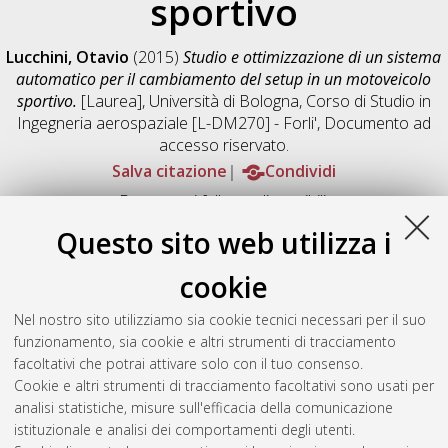
sportivo
Lucchini, Otavio
(2015)
Studio e ottimizzazione di un sistema
automatico per il cambiamento del setup in un motoveicolo
sportivo.
[Laurea], Università di Bologna, Corso di Studio in
Ingegneria aerospaziale [L-DM270] - Forli'
, Documento ad
accesso riservato.
Salva citazione
Condividi
Documenti full-text disponibili:
Documento PDF
Questo sito web utilizza i
Full-text non accessibile
Download (2MB)
|
Contatta l'autore
cookie
Abstract
Nel nostro sito utilizziamo sia cookie tecnici necessari per il suo
funzionamento, sia cookie e altri strumenti di tracciamento
facoltativi che potrai attivare solo con il tuo consenso.
Altri metadati
Cookie e altri strumenti di tracciamento facoltativi sono usati per
analisi statistiche, misure sull'efficacia della comunicazione
Gestione del documento:
istituzionale e analisi dei comportamenti degli utenti.