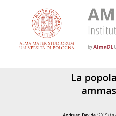
La popola
ammassi
Andruet, Davide
(2015)
La 