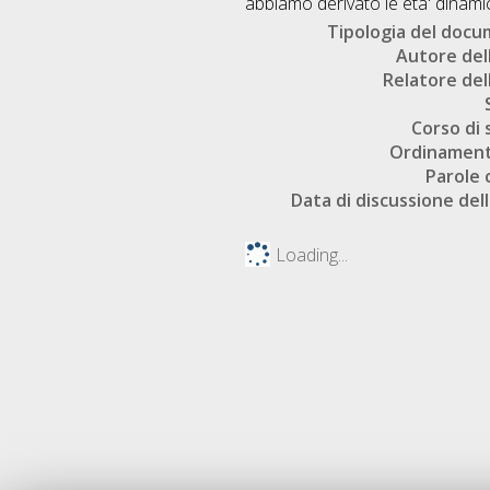
abbiamo derivato le eta' dinami
Tipologia del doc
Autore dell
Relatore dell
Corso di 
Ordinament
Parole 
Data di discussione dell
Loading...