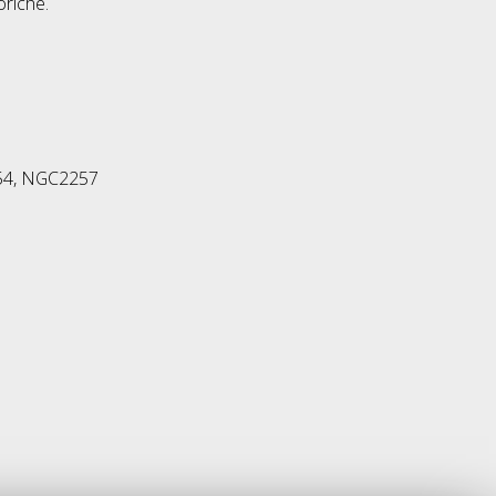
oriche.
754, NGC2257