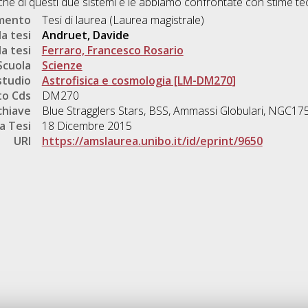
che di questi due sistemi e le abbiamo confrontate con stime te
umento
Tesi di laurea (Laurea magistrale)
a tesi
Andruet, Davide
a tesi
Ferraro, Francesco Rosario
Scuola
Scienze
studio
Astrofisica e cosmologia [LM-DM270]
o Cds
DM270
chiave
Blue Stragglers Stars, BSS, Ammassi Globulari, NGC1
a Tesi
18 Dicembre 2015
URI
https://amslaurea.unibo.it/id/eprint/9650