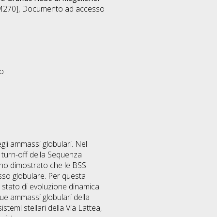
M270]
, Documento ad accesso
eo
gli ammassi globulari. Nel
 turn-off della Sequenza
nno dimostrato che le BSS
sso globulare. Per questa
o stato di evoluzione dinamica
 due ammassi globulari della
emi stellari della Via Lattea,