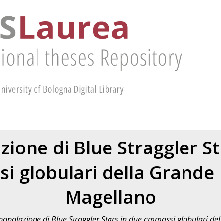
zione di Blue Straggler St
 globulari della Grande
Magellano
popolazione di Blue Straggler Stars in due ammassi globulari de