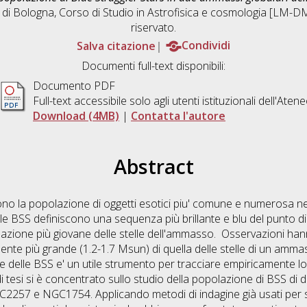
 di Bologna, Corso di Studio in
Astrofisica e cosmologia [LM-D
riservato.
Salva citazione
Condividi
Documenti full-text disponibili:
Documento PDF
Full-text accessibile solo agli utenti istituzionali dell'Aten
Download (4MB)
|
Contatta l'autore
Abstract
ono la popolazione di oggetti esotici piu' comune e numerosa ne
 BSS definiscono una sequenza più brillante e blu del punto di
lazione più giovane delle stelle dell'ammasso. Osservazioni ha
nte più grande (1.2-1.7 Msun) di quella delle stelle di un amma
ale delle BSS e' un utile strumento per tracciare empiricamente l
 di tesi si è concentrato sullo studio della popolazione di BSS di
57 e NGC1754. Applicando metodi di indagine già usati per sist