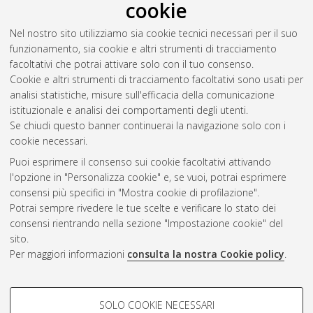
cookie
Nel nostro sito utilizziamo sia cookie tecnici necessari per il suo
funzionamento, sia cookie e altri strumenti di tracciamento
facoltativi che potrai attivare solo con il tuo consenso.
Cookie e altri strumenti di tracciamento facoltativi sono usati per
analisi statistiche, misure sull'efficacia della comunicazione
Gestione del documento:
istituzionale e analisi dei comportamenti degli utenti.
Se chiudi questo banner continuerai la navigazione solo con i
cookie necessari.
Puoi esprimere il consenso sui cookie facoltativi attivando
Atom
l'opzione in "Personalizza cookie" e, se vuoi, potrai esprimere
Rss 1.0
consensi più specifici in "Mostra cookie di profilazione".
Potrai sempre rivedere le tue scelte e verificare lo stato dei
Rss 2.0
consensi rientrando nella sezione "Impostazione cookie" del
sito.
Per maggiori informazioni
consulta la nostra Cookie policy
.
AMS Laurea
Servizio implementato e gestito da
AlmaDL
Impostazioni Cookie
COOKIE DI PROFILAZIONE -
SOLO COOKIE NECESSARI
Informativa sulla privacy
FACOLTATIVI