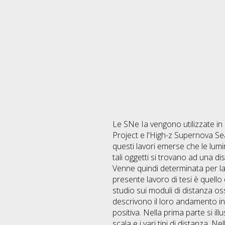
Le SNe Ia vengono utilizzate in
Project e l'High-z Supernova Se
questi lavori emerse che le lumi
tali oggetti si trovano ad una d
Venne quindi determinata per la
presente lavoro di tesi è quello
studio sui moduli di distanza os
descrivono il loro andamento in
positiva. Nella prima parte si il
scala e i vari tipi di distanza. 