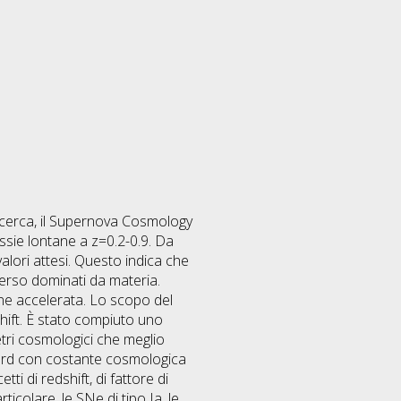
ricerca, il Supernova Cosmology
sie lontane a z=0.2-0.9. Da
alori attesi. Questo indica che
iverso dominati da materia.
one accelerata. Lo scopo del
shift. È stato compiuto uno
etri cosmologici che meglio
ndard con costante cosmologica
ti di redshift, di fattore di
ticolare, le SNe di tipo Ia, le