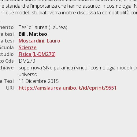
le standard e l'importanza che hanno assunto in cosmologia. N
er i due modelli studiati, verrà inoltre discussa la compatibilità co
.
umento
Tesi di laurea (Laurea)
a tesi
Billi, Matteo
a tesi
Moscardini, Lauro
Scuola
Scienze
studio
Fisica [L-DM270]
o Cds
DM270
chiave
supernova SNe parametri vincoli cosmologia modelli c
universo
a Tesi
11 Dicembre 2015
URI
https://amslaurea.unibo.it/id/eprint/9551