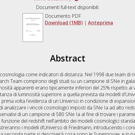
Documenti full-text disponibili:
Documento PDF
Download (1MB)
|
Anteprima
Abstract
 cosmologia come indicatori di distanza. Nel 1998 due team di 
arch Team compirono degli studi su un campione di SNe in galas
nosità apparenti erano tipicamente inferiori del 25% rispetto ai v
istanza di luminosità superiore a quella prevista da modelli d'Un
 prima volta l'evidenza di un Universo in condizione di espansi
 di analizzare i vincoli cosmologici imposti da SNe Ia ad alto red
servativi di un campione di 580 SNe Ia al fine di trovare i param
 funzione del redshift nell'ambito dei modelli cosmologici sta
lustreranno i modelli d’Universo di Friedmann, introducendo i concet
Nella seconda parte si descriverà cosa sono le Supernovae, e in par