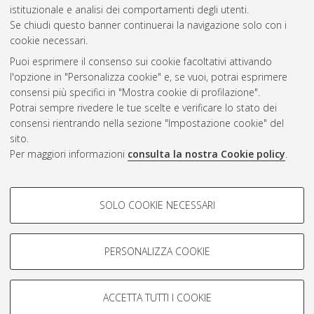
Gestione del documento:
istituzionale e analisi dei comportamenti degli utenti.
Se chiudi questo banner continuerai la navigazione solo con i
cookie necessari.
Puoi esprimere il consenso sui cookie facoltativi attivando
Atom
l'opzione in "Personalizza cookie" e, se vuoi, potrai esprimere
Rss 1.0
consensi più specifici in "Mostra cookie di profilazione".
Potrai sempre rivedere le tue scelte e verificare lo stato dei
Rss 2.0
consensi rientrando nella sezione "Impostazione cookie" del
sito.
Per maggiori informazioni
consulta la nostra Cookie policy
.
AMS Laurea
Servizio implementato e gestito da
AlmaDL
Impostazioni Cookie
COOKIE DI PROFILAZIONE -
SOLO COOKIE NECESSARI
Informativa sulla privacy
FACOLTATIVI
Condizioni d’uso del sito
Si tratta di cookie utilizzati per analizzare le caratteristiche della
navigazione degli utenti, creare profili in base al loro comportamento
PERSONALIZZA COOKIE
sul sito, per analisi di marketing.
Mostra cookie di profilazione
ACCETTA TUTTI I COOKIE
Google/Youtube Video
© ALMA MATER STUDIORUM - Università di Bologna, 2007-2026.