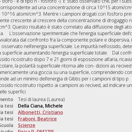
p - boro - e di tipo n - fosforo -). E’ stato osservato che, per i sub
corrispondente ad una concentrazione di circa 10^15 atomi/cm^3 
 · 10^16 atomi/cm^3. Mentre i campioni drogati con fosforo p
mente crescente al crescere della concentrazione di drogaggio ne
cm^3. Questo risultato è stato correlato alla diffusione degli at
ria. L’osservazione sperimentale che l’energia superficiale dell
valorata dal confronto fra la componente polare e dispersiva, 
osservato nell’energia superficiale. Le impurità nell’ossido, det
a superficie aumentando l’energia superficiale totale. Dal confr
sido ricostruito dopo 7 e 21 giorni di esposizione all’aria, ricav
olare, la polarità superficiale ritorna alle con- dizioni as reciv
 numericamente una goccia su una superficie, comprendendo com
onde ad un minimo dell’energia di Gibbs per i campioni di tipo p. 
ssido ricostruito rispetto ai campioni as recived, ad indicare un
lle superfici.
umento
Tesi di laurea (Laurea)
a tesi
Della Ciana, Michele
a tesi
Albonetti, Cristiano
a tesi
Fraboni, Beatrice
Scuola
Scienze
studio
Fisica [L-DM270]