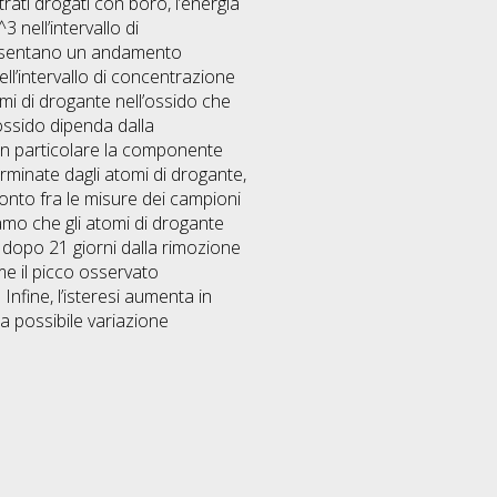
strati drogati con boro, l’energia
nell’intervallo di
resentano un andamento
ll’intervallo di concentrazione
omi di drogante nell’ossido che
’ossido dipenda dalla
in particolare la componente
erminate dagli atomi di drogante,
onto fra le misure dei campioni
iamo che gli atomi di drogante
ed dopo 21 giorni dalla rimozione
e il picco osservato
Infine, l’isteresi aumenta in
a possibile variazione