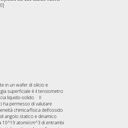
0]
 in un wafer di silicio e
gia superficiale è il tensiometro
cia liquido-solido. Il
 ci ha permesso di valutare
eneità chimica/fisica dell’ossido
 di angolo statico e dinamico
 a 10^19 atomi/cm^3 di entrambi