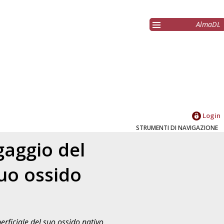
AlmaDL
Login
STRUMENTI DI NAVIGAZIONE
gaggio del
suo ossido
perficiale del suo ossido nativo.