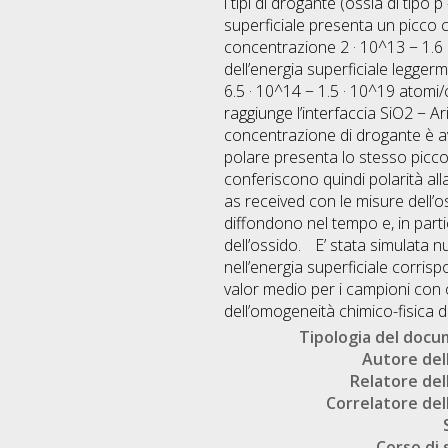
i tipi di drogante (ossia di tipo 
superficiale presenta un picco 
concentrazione 2 · 10^13 − 1.6
dell’energia superficiale legger
6.5 · 10^14 − 1.5 · 10^19 atomi/
raggiunge l’interfaccia SiO2 − A
concentrazione di drogante è av
polare presenta lo stesso picco 
conferiscono quindi polarità all
as received con le misure dell’os
diffondono nel tempo e, in partic
dell’ossido. E’ stata simulata
nell’energia superficiale corrisp
valor medio per i campioni con o
dell’omogeneità chimico-fisica de
Tipologia del doc
Autore dell
Relatore dell
Correlatore dell
Corso di 