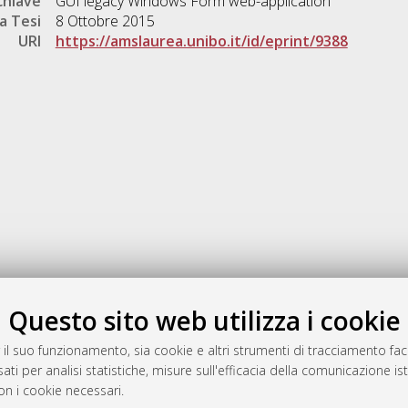
chiave
GUI legacy Windows Form web-application
a Tesi
8 Ottobre 2015
URI
https://amslaurea.unibo.it/id/eprint/9388
Gestione del documento:
Questo sito web utilizza i cookie
 il suo funzionamento, sia cookie e altri strumenti di tracciamento faco
ati per analisi statistiche, misure sull'efficacia della comunicazione is
a
on i cookie necessari.
mplementato e gestito da
AlmaDL