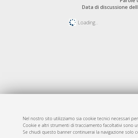
Parole 
Data di discussione dell
Loading...
Nel nostro sito utilizziamo sia cookie tecnici necessari per
Cookie e altri strumenti di tracciamento facoltativi sono us
AMS Laure
Atom
Se chiudi questo banner continuerai la navigazione solo c
Servizio i