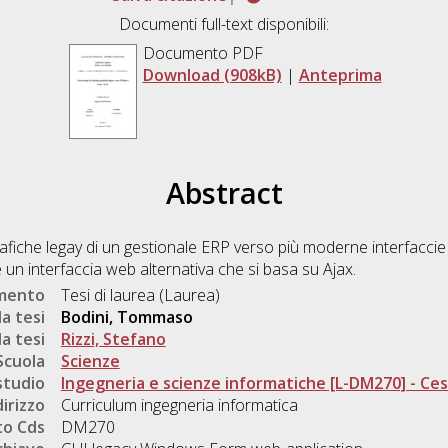
Documenti full-text disponibili:
Documento PDF
Download (908kB)
|
Anteprima
Abstract
rafiche legay di un gestionale ERP verso più moderne interfacci
 un interfaccia web alternativa che si basa su Ajax.
umento
Tesi di laurea (Laurea)
a tesi
Bodini, Tommaso
a tesi
Rizzi, Stefano
Scuola
Scienze
studio
Ingegneria e scienze informatiche [L-DM270] - Ce
dirizzo
Curriculum ingegneria informatica
o Cds
DM270