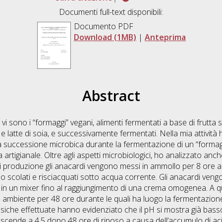
Documenti full-text disponibili:
Documento PDF
Download (1MB)
|
Anteprima
Abstract
ti vi sono i “formaggi” vegani, alimenti fermentati a base di frutta
 e latte di soia, e successivamente fermentati. Nella mia attività
a successione microbica durante la fermentazione di un “forma
artigianale. Oltre agli aspetti microbiologici, ho analizzato anch
di produzione gli anacardi vengono messi in ammollo per 8 ore 
 scolati e risciacquati sotto acqua corrente. Gli anacardi veng
ati in un mixer fino al raggiungimento di una crema omogenea. A 
 ambiente per 48 ore durante le quali ha luogo la fermentazione
fisiche effettuate hanno evidenziato che il pH si mostra già basso 
cende a 4.5 dopo 48 ore di riposo a causa dell’accumulo di acidi