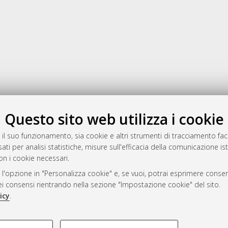
Gestione del documento:
Questo sito web utilizza i cookie
 il suo funzionamento, sia cookie e altri strumenti di tracciamento faco
ati per analisi statistiche, misure sull'efficacia della comunicazione is
a
on i cookie necessari.
mplementato e gestito da
AlmaDL
 l'opzione in "Personalizza cookie" e, se vuoi, potrai esprimere consens
ni Cookie
dei consensi rientrando nella sezione "Impostazione cookie" del sito.
 sulla privacy
icy
.
d’uso del sito
COOKIE TECNICI - NECES