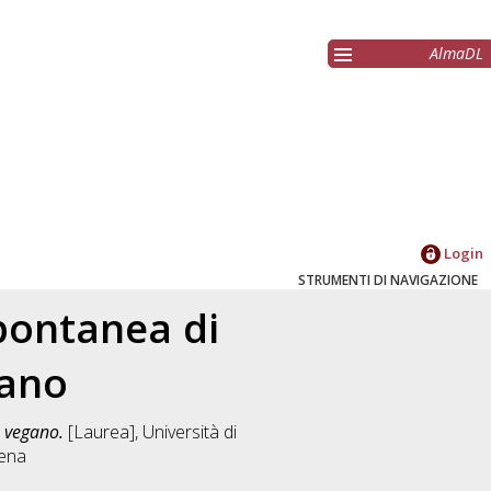
AlmaDL
Login
STRUMENTI DI NAVIGAZIONE
spontanea di
gano
o vegano.
[Laurea], Università di
sena