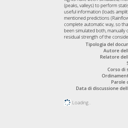
(peaks, valleys) to perform st
useful information (loads ampl
mentioned predictions (Rainflo
complete automatic way, so that
been simulated both, manually or 
residual strength of the consi
Tipologia del doc
Autore dell
Relatore dell
Corso di 
Ordinament
Parole 
Data di discussione dell
Loading...