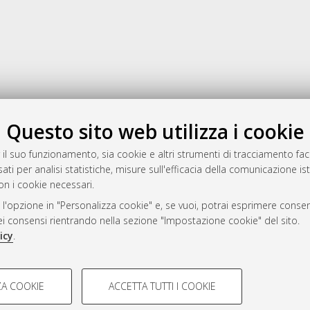
Gestione del documento:
Questo sito web utilizza i cookie
 il suo funzionamento, sia cookie e altri strumenti di tracciamento faco
ati per analisi statistiche, misure sull'efficacia della comunicazione is
a
on i cookie necessari.
mplementato e gestito da
AlmaDL
 l'opzione in "Personalizza cookie" e, se vuoi, potrai esprimere consens
ni Cookie
dei consensi rientrando nella sezione "Impostazione cookie" del sito.
 sulla privacy
icy
.
d’uso del sito
COOKIE TECNICI - NECES
A COOKIE
ACCETTA TUTTI I COOKIE
lla navigazione degli utenti, creare
Si tratta di cookie tecnici utilizzati
i Bologna, 2007-2026.