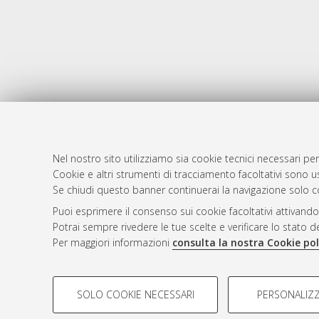
Nel nostro sito utilizziamo sia cookie tecnici necessari per
Cookie e altri strumenti di tracciamento facoltativi sono us
AMS Laure
Atom
Se chiudi questo banner continuerai la navigazione solo c
Servizio i
Rss 1.0
Puoi esprimere il consenso sui cookie facoltativi attivando
Impostazio
Potrai sempre rivedere le tue scelte e verificare lo stato 
Rss 2.0
Informativa
Per maggiori informazioni
consulta la nostra Cookie pol
Condizioni 
COOKIE DI PROFILAZIONE - FACOLTATIVI
SOLO COOKIE NECESSARI
PERSONALIZZ
Si tratta di cookie utilizzati per analizzare le caratteristiche de
© ALMA MATER STUDIORUM - Università d