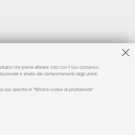
ltativi che potrai attivare solo con il tuo consenso.
tituzionale e analisi dei comportamenti degli utenti.
i più specifici in "Mostra cookie di profilazione".
SARI
, a titolo esemplificativo, per il corretto funzionamento del sito,