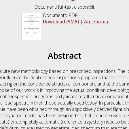
Documenti full-text disponibili:
Documento PDF
Download (5MB)
|
Anteprima
Abstract
 quite new methodology based on prescribed inspections. The l
ly influence the final defined inspections programs that for thi
d acting on the considered structural component and at the sam
rpose of our work is in improving the actual condition develop
cribe inspection programs on typical aircraft critical component
c load spectrum then those actually used today. In particular, t
gue have been obtained through an appositively derived flight si
is dynamic model has been designed so that it can be used to s
puts) or completely automatic (reference trajectory need to be p
del’s outputs are used to generate load spectrum that are then