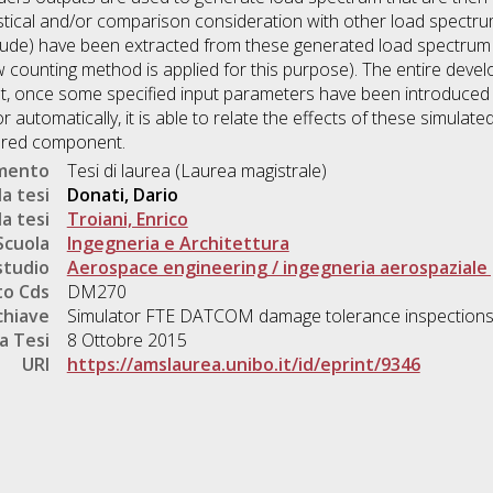
atistical and/or comparison consideration with other load spec
itude) have been extracted from these generated load spectrum 
w counting method is applied for this purpose). The entire dev
, once some specified input parameters have been introduced an
automatically, it is able to relate the effects of these simulated
dered component.
umento
Tesi di laurea (Laurea magistrale)
a tesi
Donati, Dario
a tesi
Troiani, Enrico
Scuola
Ingegneria e Architettura
studio
Aerospace engineering / ingegneria aerospaziale [
o Cds
DM270
chiave
Simulator FTE DATCOM damage tolerance inspections
a Tesi
8 Ottobre 2015
URI
https://amslaurea.unibo.it/id/eprint/9346