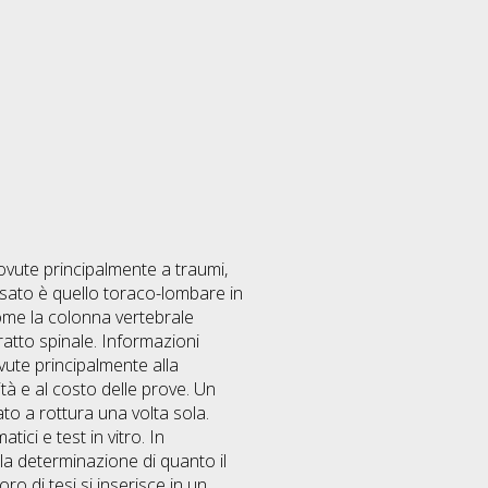
dovute principalmente a traumi,
ssato è quello toraco-lombare in
ome la colonna vertebrale
tratto spinale. Informazioni
vute principalmente alla
ità e al costo delle prove. Un
to a rottura una volta sola.
ci e test in vitro. In
lla determinazione di quanto il
 di tesi si inserisce in un