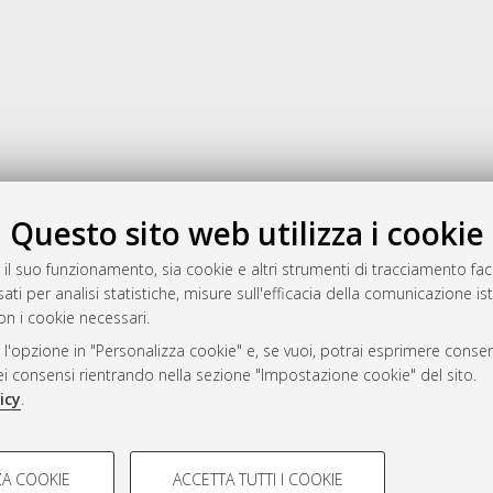
Gestione del documento:
Questo sito web utilizza i cookie
 il suo funzionamento, sia cookie e altri strumenti di tracciamento faco
ati per analisi statistiche, misure sull'efficacia della comunicazione is
a
on i cookie necessari.
mplementato e gestito da
AlmaDL
 l'opzione in "Personalizza cookie" e, se vuoi, potrai esprimere consens
ni Cookie
dei consensi rientrando nella sezione "Impostazione cookie" del sito.
 sulla privacy
icy
.
d’uso del sito
COOKIE TECNICI - NECES
A COOKIE
ACCETTA TUTTI I COOKIE