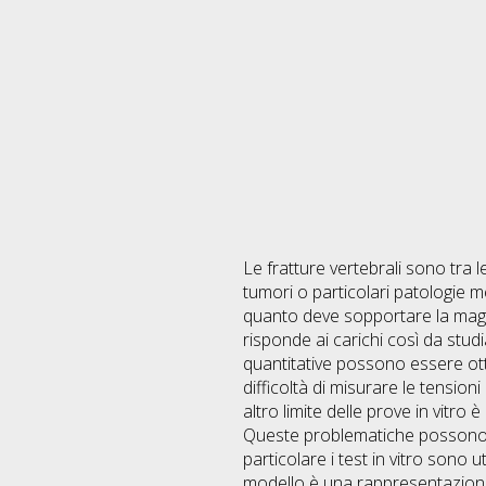
Le fratture vertebrali sono tra 
tumori o particolari patologie 
quanto deve sopportare la magg
risponde ai carichi così da studi
quantitative possono essere ott
difficoltà di misurare le tension
altro limite delle prove in vitr
Queste problematiche possono es
particolare i test in vitro sono 
modello è una rappresentazione 