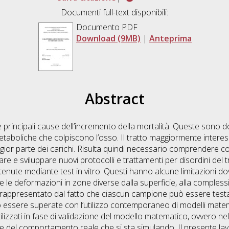
Documenti full-text disponibili:
Documento PDF
Download (9MB)
|
Anteprima
Abstract
le principali cause dell’incremento della mortalità. Queste sono 
metaboliche che colpiscono l’osso. Il tratto maggiormente intere
ior parte dei carichi. Risulta quindi necessario comprendere c
are e sviluppare nuovi protocolli e trattamenti per disordini del 
enute mediante test in vitro. Questi hanno alcune limitazioni do
i e le deformazioni in zone diverse dalla superficie, alla compless
o è rappresentato dal fatto che ciascun campione può essere testa
sere superate con l’utilizzo contemporaneo di modelli matemati
utilizzati in fase di validazione del modello matematico, ovvero ne
del comportamento reale che si sta simulando. Il presente lavoro