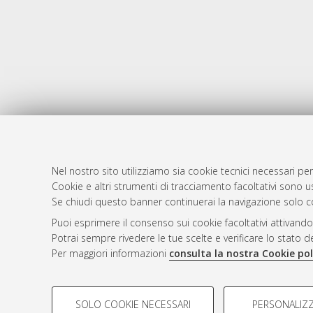
Nel nostro sito utilizziamo sia cookie tecnici necessari per
Cookie e altri strumenti di tracciamento facoltativi sono us
AMS Laure
Atom
Se chiudi questo banner continuerai la navigazione solo c
Servizio i
Rss 1.0
Puoi esprimere il consenso sui cookie facoltativi attivando
Impostazio
Potrai sempre rivedere le tue scelte e verificare lo stato 
Rss 2.0
Informativa
Per maggiori informazioni
consulta la nostra Cookie pol
Condizioni 
COOKIE DI PROFILAZIONE - FACOLTATIVI
SOLO COOKIE NECESSARI
PERSONALIZZ