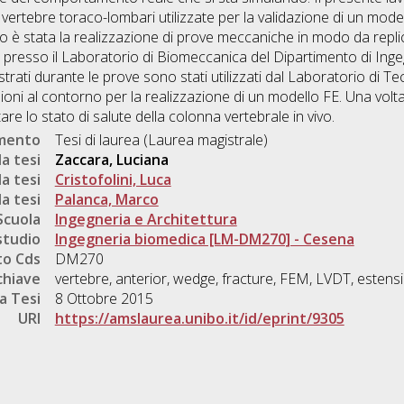
vertebre toraco-lombari utilizzate per la validazione di un modello
udio è stata la realizzazione di prove meccaniche in modo da repli
 presso il Laboratorio di Biomeccanica del Dipartimento di Ingeg
trati durante le prove sono stati utilizzati dal Laboratorio di Te
oni al contorno per la realizzazione di un modello FE. Una volta
are lo stato di salute della colonna vertebrale in vivo.
umento
Tesi di laurea (Laurea magistrale)
a tesi
Zaccara, Luciana
a tesi
Cristofolini, Luca
a tesi
Palanca, Marco
Scuola
Ingegneria e Architettura
studio
Ingegneria biomedica [LM-DM270] - Cesena
o Cds
DM270
chiave
vertebre, anterior, wedge, fracture, FEM, LVDT, estensi
a Tesi
8 Ottobre 2015
URI
https://amslaurea.unibo.it/id/eprint/9305