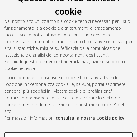
cookie
Nel nostro sito utilizziamo sia cookie tecnici necessari per il suo
funzionamento, sia cookie e altri strumenti di tracciamento
facoltativi che potrai attivare solo con il tuo consenso.
Cookie e altri strumenti di tracciamento facoltativi sono usati per
analisi statistiche, misure sull'efficacia della comunicazione
Gestione del documento:
istituzionale e analisi dei comportamenti degli utenti.
Se chiudi questo banner continuerai la navigazione solo con i
cookie necessari.
Puoi esprimere il consenso sui cookie facoltativi attivando
Atom
l'opzione in "Personalizza cookie" e, se vuoi, potrai esprimere
Rss 1.0
consensi più specifici in "Mostra cookie di profilazione".
Potrai sempre rivedere le tue scelte e verificare lo stato dei
Rss 2.0
consensi rientrando nella sezione "Impostazione cookie" del
sito.
Per maggiori informazioni
consulta la nostra Cookie policy
.
AMS Laurea
Servizio implementato e gestito da
AlmaDL
Impostazioni Cookie
COOKIE DI PROFILAZIONE -