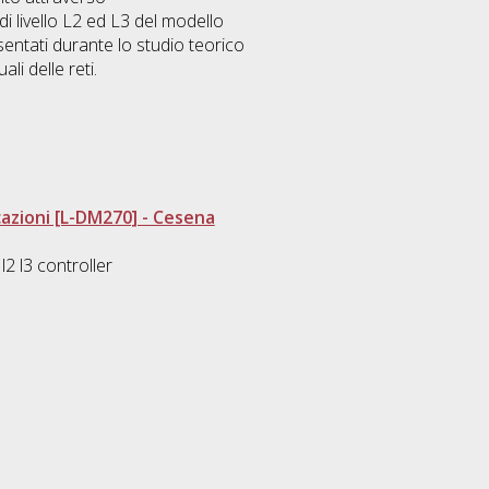
i livello L2 ed L3 del modello
esentati durante lo studio teorico
li delle reti.
azioni [L-DM270] - Cesena
2 l3 controller