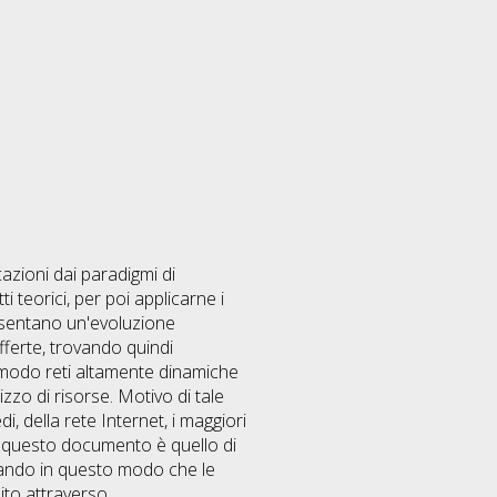
azioni dai paradigmi di
teorici, per poi applicarne i
resentano un'evoluzione
offerte, trovando quindi
 modo reti altamente dinamiche
lizzo di risorse. Motivo di tale
di, della rete Internet, i maggiori
 in questo documento è quello di
ollando in questo modo che le
to attraverso