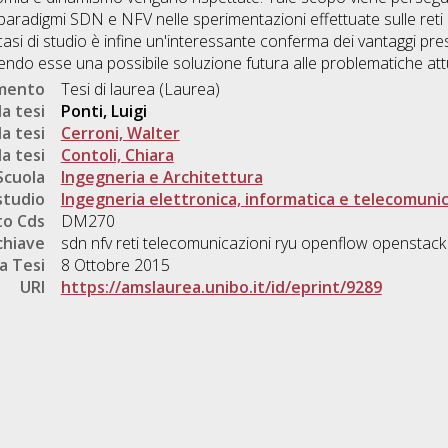
paradigmi SDN e NFV nelle sperimentazioni effettuate sulle reti d
i casi di studio è infine un'interessante conferma dei vantaggi pr
dendo esse una possibile soluzione futura alle problematiche attua
umento
Tesi di laurea (Laurea)
a tesi
Ponti, Luigi
a tesi
Cerroni, Walter
a tesi
Contoli, Chiara
Scuola
Ingegneria e Architettura
studio
Ingegneria elettronica, informatica e telecomunic
o Cds
DM270
chiave
sdn nfv reti telecomunicazioni ryu openflow openstack l
a Tesi
8 Ottobre 2015
URI
https://amslaurea.unibo.it/id/eprint/9289