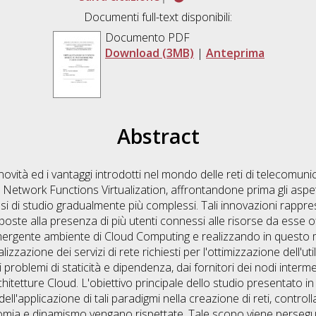
Documenti full-text disponibili:
Documento PDF
Download (3MB)
|
Anteprima
Abstract
ità ed i vantaggi introdotti nel mondo delle reti di telecomunic
twork Functions Virtualization, affrontandone prima gli aspetti 
casi di studio gradualmente più complessi. Tali innovazioni rapp
isposte alla presenza di più utenti connessi alle risorse da esse 
emergente ambiente di Cloud Computing e realizzando in questo
lizzazione dei servizi di rete richiesti per l'ottimizzazione dell'uti
i problemi di staticità e dipendenza, dai fornitori dei nodi interme
rchitetture Cloud. L'obiettivo principale dello studio presentato
dell'applicazione di tali paradigmi nella creazione di reti, contr
ia e dinamismo vengano rispettate. Tale scopo viene persegui