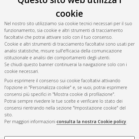
cookie
Nel nostro sito utilizziamo sia cookie tecnici necessari per il suo
funzionamento, sia cookie e altri strumenti di tracciamento
facoltativi che potrai attivare solo con il tuo consenso.
Cookie e altri strumenti di tracciamento facoltativi sono usati per
analisi statistiche, misure sull'efficacia della comunicazione
Gestione del documento:
istituzionale e analisi dei comportamenti degli utenti.
Se chiudi questo banner continuerai la navigazione solo con i
cookie necessari.
Puoi esprimere il consenso sui cookie facoltativi attivando
Atom
l'opzione in "Personalizza cookie" e, se vuoi, potrai esprimere
Rss 1.0
consensi più specifici in "Mostra cookie di profilazione".
Potrai sempre rivedere le tue scelte e verificare lo stato dei
Rss 2.0
consensi rientrando nella sezione "Impostazione cookie" del
sito.
Per maggiori informazioni
consulta la nostra Cookie policy
.
AMS Laurea
Servizio implementato e gestito da
AlmaDL
Impostazioni Cookie
COOKIE DI PROFILAZIONE -