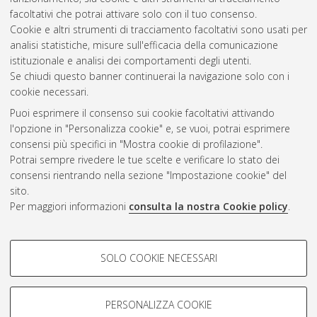
facoltativi che potrai attivare solo con il tuo consenso.
Cookie e altri strumenti di tracciamento facoltativi sono usati per
analisi statistiche, misure sull'efficacia della comunicazione
Gestione del documento:
istituzionale e analisi dei comportamenti degli utenti.
Se chiudi questo banner continuerai la navigazione solo con i
cookie necessari.
Puoi esprimere il consenso sui cookie facoltativi attivando
Atom
l'opzione in "Personalizza cookie" e, se vuoi, potrai esprimere
Rss 1.0
consensi più specifici in "Mostra cookie di profilazione".
Potrai sempre rivedere le tue scelte e verificare lo stato dei
Rss 2.0
consensi rientrando nella sezione "Impostazione cookie" del
sito.
Per maggiori informazioni
consulta la nostra Cookie policy
.
AMS Laurea
Servizio implementato e gestito da
AlmaDL
Impostazioni Cookie
COOKIE DI PROFILAZIONE -
SOLO COOKIE NECESSARI
Informativa sulla privacy
FACOLTATIVI
Condizioni d’uso del sito
Si tratta di cookie utilizzati per analizzare le caratteristiche della
navigazione degli utenti, creare profili in base al loro comportamento
PERSONALIZZA COOKIE
sul sito, per analisi di marketing.