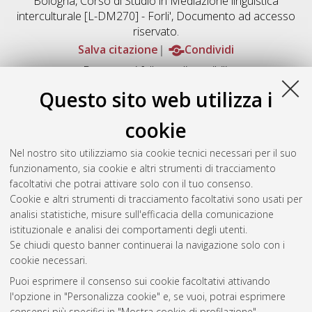
Bologna, Corso di Studio in
Mediazione linguistica
interculturale [L-DM270] - Forli'
, Documento ad accesso
riservato.
Salva citazione
Condividi
Documenti full-text disponibili:
Documento PDF
Questo sito web utilizza i
Full-text non accessibile
Download (486kB)
|
Contatta l'autore
cookie
Abstract
Nel nostro sito utilizziamo sia cookie tecnici necessari per il suo
funzionamento, sia cookie e altri strumenti di tracciamento
facoltativi che potrai attivare solo con il tuo consenso.
Altri metadati
Cookie e altri strumenti di tracciamento facoltativi sono usati per
analisi statistiche, misure sull'efficacia della comunicazione
Gestione del documento:
istituzionale e analisi dei comportamenti degli utenti.
Se chiudi questo banner continuerai la navigazione solo con i
cookie necessari.
Puoi esprimere il consenso sui cookie facoltativi attivando
Atom
l'opzione in "Personalizza cookie" e, se vuoi, potrai esprimere
Rss 1.0
consensi più specifici in "Mostra cookie di profilazione".