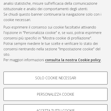
analisi statistiche, misure sull'efficacia della comunicazione
Gestione del documento:
istituzionale e analisi dei comportamenti degli utenti.
Se chiudi questo banner continuerai la navigazione solo con i
cookie necessari.
Puoi esprimere il consenso sui cookie facoltativi attivando
Atom
l'opzione in "Personalizza cookie" e, se vuoi, potrai esprimere
Rss 1.0
consensi più specifici in "Mostra cookie di profilazione".
Potrai sempre rivedere le tue scelte e verificare lo stato dei
Rss 2.0
consensi rientrando nella sezione "Impostazione cookie" del
sito.
Per maggiori informazioni
consulta la nostra Cookie policy
.
AMS Laurea
Servizio implementato e gestito da
AlmaDL
Impostazioni Cookie
COOKIE DI PROFILAZIONE -
SOLO COOKIE NECESSARI
Informativa sulla privacy
FACOLTATIVI
Condizioni d’uso del sito
Si tratta di cookie utilizzati per analizzare le caratteristiche della
navigazione degli utenti, creare profili in base al loro comportamento
PERSONALIZZA COOKIE
sul sito, per analisi di marketing.
Mostra cookie di profilazione
ACCETTA TUTTI I COOKIE