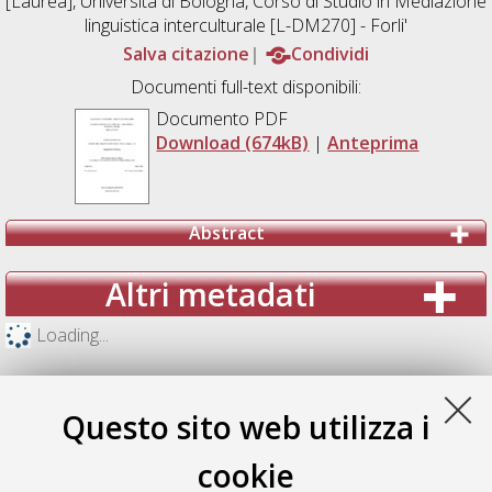
[Laurea], Università di Bologna, Corso di Studio in
Mediazione
linguistica interculturale [L-DM270] - Forli'
Salva citazione
Condividi
Documenti full-text disponibili:
Documento PDF
Download (674kB)
|
Anteprima
Abstract
Altri metadati
Loading...
Questo sito web utilizza i
cookie