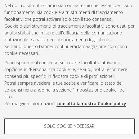
Nel nostro sito utilizziamo sia cookie tecnici necessari per il suo
funzionamento, sia cookie e altri strumenti di tracciamento
facoltativi che potrai attivare solo con il tuo consenso.
Cookie e altri strumenti di tracciamento facoltativi sono usati per
analisi statistiche, misure sull'efficacia della comunicazione
Gestione del documento:
istituzionale e analisi dei comportamenti degli utenti.
Se chiudi questo banner continuerai la navigazione solo con i
cookie necessari.
Puoi esprimere il consenso sui cookie facoltativi attivando
Atom
l'opzione in "Personalizza cookie" e, se vuoi, potrai esprimere
Rss 1.0
consensi più specifici in "Mostra cookie di profilazione".
Potrai sempre rivedere le tue scelte e verificare lo stato dei
Rss 2.0
consensi rientrando nella sezione "Impostazione cookie" del
sito.
Per maggiori informazioni
consulta la nostra Cookie policy
.
AMS Laurea
Servizio implementato e gestito da
AlmaDL
Impostazioni Cookie
COOKIE DI PROFILAZIONE -
SOLO COOKIE NECESSARI
Informativa sulla privacy
FACOLTATIVI
Condizioni d’uso del sito