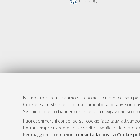
Loading...
Nel nostro sito utilizziamo sia cookie tecnici necessari per
Cookie e altri strumenti di tracciamento facoltativi sono us
AMS Laure
Atom
Se chiudi questo banner continuerai la navigazione solo c
Servizio i
Rss 1.0
Puoi esprimere il consenso sui cookie facoltativi attivando
Impostazio
Potrai sempre rivedere le tue scelte e verificare lo stato 
Rss 2.0
Informativa
Per maggiori informazioni
consulta la nostra Cookie pol
Condizioni 