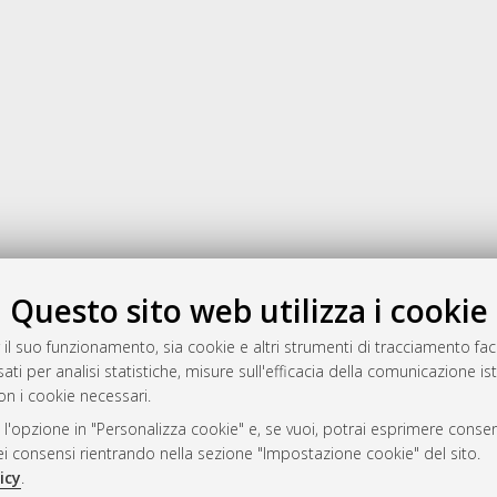
Gestione del documento:
Questo sito web utilizza i cookie
 il suo funzionamento, sia cookie e altri strumenti di tracciamento faco
ati per analisi statistiche, misure sull'efficacia della comunicazione is
a
on i cookie necessari.
mplementato e gestito da
AlmaDL
 l'opzione in "Personalizza cookie" e, se vuoi, potrai esprimere consens
ni Cookie
dei consensi rientrando nella sezione "Impostazione cookie" del sito.
 sulla privacy
icy
.
d’uso del sito