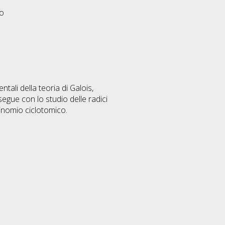
eo
tali della teoria di Galois,
egue con lo studio delle radici
olinomio ciclotomico.