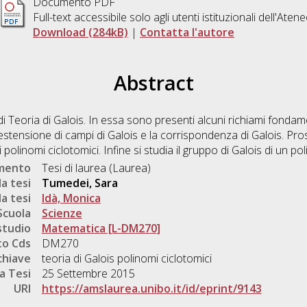
Documento PDF
Full-text accessibile solo agli utenti istituzionali dell'Aten
Download (284kB)
|
Contatta l'autore
Abstract
i Teoria di Galois. In essa sono presenti alcuni richiami fondamen
estensione di campi di Galois e la corrispondenza di Galois. Pros
i polinomi ciclotomici. Infine si studia il gruppo di Galois di un p
umento
Tesi di laurea (Laurea)
a tesi
Tumedei, Sara
a tesi
Idà, Monica
Scuola
Scienze
studio
Matematica [L-DM270]
o Cds
DM270
chiave
teoria di Galois polinomi ciclotomici
a Tesi
25 Settembre 2015
URI
https://amslaurea.unibo.it/id/eprint/9143