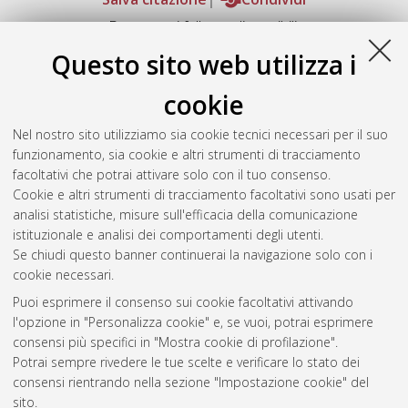
Documenti full-text disponibili:
Documento PDF
Questo sito web utilizza i
Full-text non accessibile
Download (388kB)
|
Contatta l'autore
cookie
Abstract
Nel nostro sito utilizziamo sia cookie tecnici necessari per il suo
funzionamento, sia cookie e altri strumenti di tracciamento
facoltativi che potrai attivare solo con il tuo consenso.
Altri metadati
Cookie e altri strumenti di tracciamento facoltativi sono usati per
analisi statistiche, misure sull'efficacia della comunicazione
Gestione del documento:
istituzionale e analisi dei comportamenti degli utenti.
Se chiudi questo banner continuerai la navigazione solo con i
cookie necessari.
Puoi esprimere il consenso sui cookie facoltativi attivando
Atom
l'opzione in "Personalizza cookie" e, se vuoi, potrai esprimere
Rss 1.0
consensi più specifici in "Mostra cookie di profilazione".
Potrai sempre rivedere le tue scelte e verificare lo stato dei
Rss 2.0
consensi rientrando nella sezione "Impostazione cookie" del
sito.