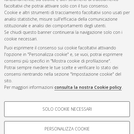
facoltativi che potrai attivare solo con il tuo consenso.
Cookie e altri strumenti di tracciamento facoltativi sono usati per
analisi statistiche, misure sull'efficacia della comunicazione
Gestione del documento:
istituzionale e analisi dei comportamenti degli utenti.
Se chiudi questo banner continuerai la navigazione solo con i
cookie necessari.
Puoi esprimere il consenso sui cookie facoltativi attivando
Atom
l'opzione in "Personalizza cookie" e, se vuoi, potrai esprimere
Rss 1.0
consensi più specifici in "Mostra cookie di profilazione".
Potrai sempre rivedere le tue scelte e verificare lo stato dei
Rss 2.0
consensi rientrando nella sezione "Impostazione cookie" del
sito.
Per maggiori informazioni
consulta la nostra Cookie policy
.
AMS Laurea
Servizio implementato e gestito da
AlmaDL
Impostazioni Cookie
COOKIE DI PROFILAZIONE -
SOLO COOKIE NECESSARI
Informativa sulla privacy
FACOLTATIVI
Condizioni d’uso del sito
Si tratta di cookie utilizzati per analizzare le caratteristiche della
navigazione degli utenti, creare profili in base al loro comportamento
PERSONALIZZA COOKIE
sul sito, per analisi di marketing.