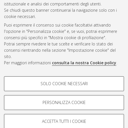
Gestione del documento:
istituzionale e analisi dei comportamenti degli utenti.
Se chiudi questo banner continuerai la navigazione solo con i
cookie necessari.
Puoi esprimere il consenso sui cookie facoltativi attivando
Atom
l'opzione in "Personalizza cookie" e, se vuoi, potrai esprimere
Rss 1.0
consensi più specifici in "Mostra cookie di profilazione".
Potrai sempre rivedere le tue scelte e verificare lo stato dei
Rss 2.0
consensi rientrando nella sezione "Impostazione cookie" del
sito.
Per maggiori informazioni
consulta la nostra Cookie policy
.
AMS Laurea
Servizio implementato e gestito da
AlmaDL
Impostazioni Cookie
COOKIE DI PROFILAZIONE -
SOLO COOKIE NECESSARI
Informativa sulla privacy
FACOLTATIVI
Condizioni d’uso del sito
Si tratta di cookie utilizzati per analizzare le caratteristiche della
navigazione degli utenti, creare profili in base al loro comportamento
PERSONALIZZA COOKIE
sul sito, per analisi di marketing.
Mostra cookie di profilazione
ACCETTA TUTTI I COOKIE
Google/Youtube Video
© ALMA MATER STUDIORUM - Università di Bologna, 2007-2026.