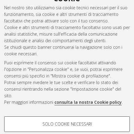
Nel nostro sito utilizziamo sia cookie tecnici necessari per il suo
funzionamento, sia cookie e altri strumenti di tracciamento
facoltativi che potrai attivare solo con il tuo consenso.
Cookie e altri strumenti di tracciamento facoltativi sono usati per
analisi statistiche, misure sull'efficacia della comunicazione
Gestione del documento:
istituzionale e analisi dei comportamenti degli utenti.
Se chiudi questo banner continuerai la navigazione solo con i
cookie necessari.
Puoi esprimere il consenso sui cookie facoltativi attivando
Atom
l'opzione in "Personalizza cookie" e, se vuoi, potrai esprimere
Rss 1.0
consensi più specifici in "Mostra cookie di profilazione".
Potrai sempre rivedere le tue scelte e verificare lo stato dei
Rss 2.0
consensi rientrando nella sezione "Impostazione cookie" del
sito.
Per maggiori informazioni
consulta la nostra Cookie policy
.
AMS Laurea
Servizio implementato e gestito da
AlmaDL
Impostazioni Cookie
COOKIE DI PROFILAZIONE -
SOLO COOKIE NECESSARI
Informativa sulla privacy
FACOLTATIVI
Condizioni d’uso del sito