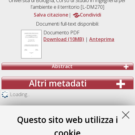
Università di Bologna, Corso di Studio in
Ingegneria per
l'ambiente e il territorio [L-DM270]
Salva citazione
Condividi
Documenti full-text disponibili:
Documento PDF
Download (10MB)
|
Anteprima
Abstract
Altri metadati
Loading...
Questo sito web utilizza i
cookie