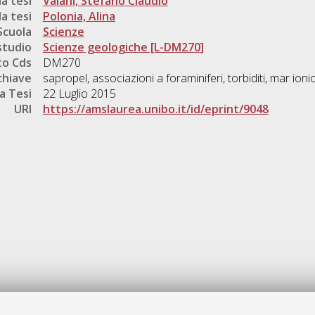
a tesi
Vaiani, Stefano Claudio
a tesi
Polonia, Alina
Scuola
Scienze
studio
Scienze geologiche [L-DM270]
o Cds
DM270
chiave
sapropel, associazioni a foraminiferi, torbiditi, mar ionio
a Tesi
22 Luglio 2015
URI
https://amslaurea.unibo.it/id/eprint/9048