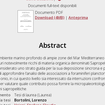
Documenti full-text disponibili:
Documento PDF
Download (4MB)
|
Anteprima
Abstract
ambiente marino profondo di ampie zone del Mar Mediterraneo 
 scuri notevolmente ricchi di materia organica denominati Sapropel
onsiderato uno strato guida per la sua deposizione sincrona e 
 approfondire l’analisi delle associazioni a foraminiferi plancton
io, in cui questo livello sia interessato da interruzioni confront
, per valutare quale contributo possa fornire la micropaleontologi
i sapropelitiche.
umento
Tesi di laurea (Laurea)
a tesi
Bortolini, Lorenzo