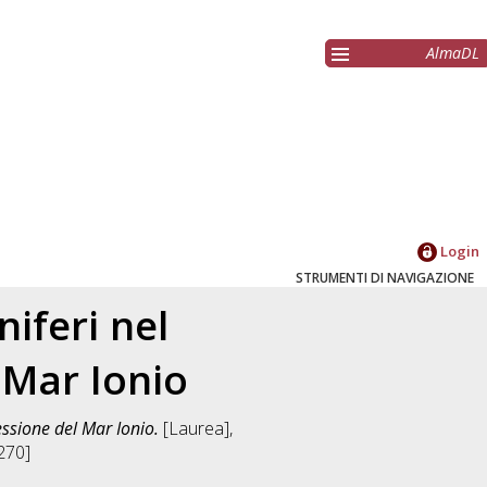
AlmaDL
Login
STRUMENTI DI NAVIGAZIONE
niferi nel
 Mar Ionio
essione del Mar Ionio.
[Laurea],
270]