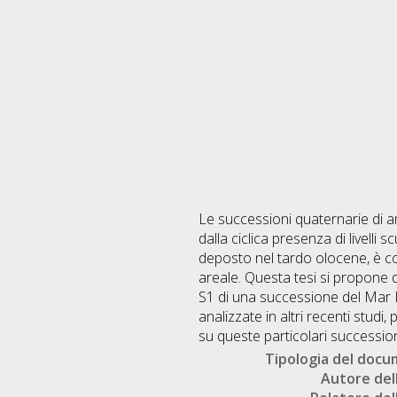
Le successioni quaternarie di 
dalla ciclica presenza di livelli
deposto nel tardo olocene, è c
areale. Questa tesi si propone di
S1 di una successione del Mar Ion
analizzate in altri recenti studi
su queste particolari succession
Tipologia del doc
Autore dell