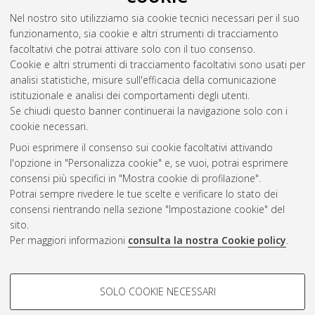
Nel nostro sito utilizziamo sia cookie tecnici necessari per il suo
funzionamento, sia cookie e altri strumenti di tracciamento
facoltativi che potrai attivare solo con il tuo consenso.
Cookie e altri strumenti di tracciamento facoltativi sono usati per
analisi statistiche, misure sull'efficacia della comunicazione
Gestione del documento:
istituzionale e analisi dei comportamenti degli utenti.
Se chiudi questo banner continuerai la navigazione solo con i
cookie necessari.
Puoi esprimere il consenso sui cookie facoltativi attivando
Atom
l'opzione in "Personalizza cookie" e, se vuoi, potrai esprimere
Rss 1.0
consensi più specifici in "Mostra cookie di profilazione".
Potrai sempre rivedere le tue scelte e verificare lo stato dei
Rss 2.0
consensi rientrando nella sezione "Impostazione cookie" del
sito.
Per maggiori informazioni
consulta la nostra Cookie policy
.
AMS Laurea
Servizio implementato e gestito da
AlmaDL
Impostazioni Cookie
COOKIE DI PROFILAZIONE -
SOLO COOKIE NECESSARI
Informativa sulla privacy
FACOLTATIVI
Condizioni d’uso del sito