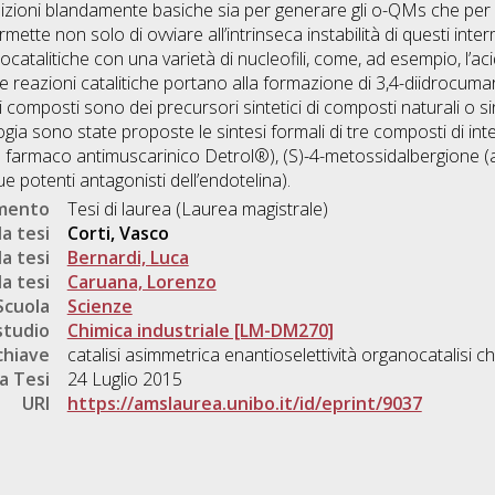
ondizioni blandamente basiche sia per generare gli o-QMs che per l
ermette non solo di ovviare all’intrinseca instabilità di questi int
catalitiche con una varietà di nucleofili, come, ad esempio, l’aci
 Le reazioni catalitiche portano alla formazione di 3,4-diidrocu
ti composti sono dei precursori sintetici di composti naturali o si
a sono state proposte le sintesi formali di tre composti di inter
 del farmaco antimuscarinico Detrol®), (S)-4-metossidalbergione (
potenti antagonisti dell’endotelina).
umento
Tesi di laurea (Laurea magistrale)
a tesi
Corti, Vasco
a tesi
Bernardi, Luca
a tesi
Caruana, Lorenzo
Scuola
Scienze
studio
Chimica industriale [LM-DM270]
chiave
catalisi asimmetrica enantioselettività organocatalisi ch
a Tesi
24 Luglio 2015
URI
https://amslaurea.unibo.it/id/eprint/9037