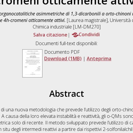
cromeni otticamente attiv
organocatalitiche asimmetriche di 1,3-dicarbonili a orto-chinoni
 e 4h-cromeni otticamente attivi.
[Laurea magistrale], Università 
Chimica industriale [LM-DM270]
Salva citazione
Condividi
Documenti full-text disponibili:
Documento PDF
Download (1MB)
|
Anteprima
Abstract
 di una nuova metodologia che prevede l’utilizzo degli orto-chin
 causa della loro elevata instabilità e reattività, gli o-QMs sono 
rica solo di recente. Il metodo sviluppato prevede l’utilizzo di ca
tu degli intermedi reattivi a partire dai rispettivi 2-solfonilalchil