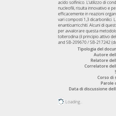
acido solfinico. L’utilizzo di c
nucleofili, risulta innovativo e p
efficacemente in reazioni organo
vari composti 1,3 dicarbonilici.
enantioarricchiti. Alcuni di ques
per avvalorare questa metodologi
tolterodina (il principio attivo
and SB-209670 / SB-217242 (due 
Tipologia del doc
Autore dell
Relatore dell
Correlatore dell
Corso di 
Parole 
Data di discussione dell
Loading...