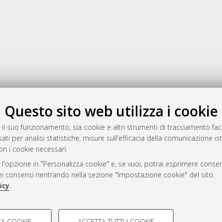
Gestione del documento:
Questo sito web utilizza i cookie
 il suo funzionamento, sia cookie e altri strumenti di tracciamento faco
ati per analisi statistiche, misure sull'efficacia della comunicazione is
a
on i cookie necessari.
mplementato e gestito da
AlmaDL
 l'opzione in "Personalizza cookie" e, se vuoi, potrai esprimere consens
ni Cookie
dei consensi rientrando nella sezione "Impostazione cookie" del sito.
 sulla privacy
icy
.
d’uso del sito
COOKIE TECNICI - NECES
A COOKIE
ACCETTA TUTTI I COOKIE