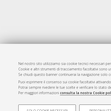
Nel nostro sito utilizziamo sia cookie tecnici necessari per
Cookie e altri strumenti di tracciamento facoltativi sono us
AMS Laure
Atom
Se chiudi questo banner continuerai la navigazione solo c
Servizio i
Rss 1.0
Puoi esprimere il consenso sui cookie facoltativi attivando
Impostazio
Potrai sempre rivedere le tue scelte e verificare lo stato 
Rss 2.0
Informativa
Per maggiori informazioni
consulta la nostra Cookie pol
Condizioni 
COOKIE DI PROFILAZIONE - FACOLTATIVI
SOLO COOKIE NECESSARI
PERSONALIZZ