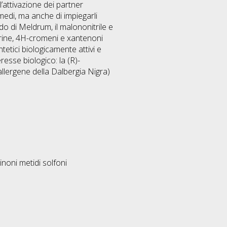
’attivazione dei partner
ermedi, ma anche di impiegarli
do di Meldrum, il malononitrile e
marine, 4H-cromeni e xantenoni
ntetici biologicamente attivi e
esse biologico: la (R)-
allergene della Dalbergia Nigra)
inoni metidi solfoni