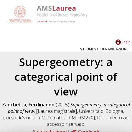
Login
STRUMENTI DI NAVIGAZIONE
Supergeometry: a
categorical point of
view
Zanchetta, Ferdinando
(2015)
Supergeometry: a categorical
point of view.
[Laurea magistrale], Università di Bologna,
Corso di Studio in
Matematica [LM-DM270]
, Documento ad
accesso riservato.
Salva citazione
Condividi