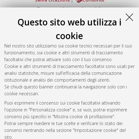
Documenti full-text disponibili:
Documento PDF
Questo sito web utilizza i
Full-text non accessibile
Download (681kB)
|
Contatta l'autore
cookie
Abstract
Nel nostro sito utilizziamo sia cookie tecnici necessari per il suo
funzionamento, sia cookie e altri strumenti di tracciamento
facoltativi che potrai attivare solo con il tuo consenso.
Altri metadati
Cookie e altri strumenti di tracciamento facoltativi sono usati per
analisi statistiche, misure sull'efficacia della comunicazione
Gestione del documento:
istituzionale e analisi dei comportamenti degli utenti.
Se chiudi questo banner continuerai la navigazione solo con i
cookie necessari.
Puoi esprimere il consenso sui cookie facoltativi attivando
Atom
l'opzione in "Personalizza cookie" e, se vuoi, potrai esprimere
Rss 1.0
consensi più specifici in "Mostra cookie di profilazione".
Potrai sempre rivedere le tue scelte e verificare lo stato dei
Rss 2.0
consensi rientrando nella sezione "Impostazione cookie" del
sito.