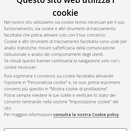
cookie
Nel nostro sito utilizziamo sia cookie tecnici necessari per il suo
funzionamento, sia cookie e altri strumenti di tracciamento
facoltativi che potrai attivare solo con il tuo consenso.
Cookie e altri strumenti di tracciamento facoltativi sono usati per
analisi statistiche, misure sull'efficacia della comunicazione
Gestione del documento:
istituzionale e analisi dei comportamenti degli utenti.
Se chiudi questo banner continuerai la navigazione solo con i
cookie necessari.
Puoi esprimere il consenso sui cookie facoltativi attivando
Atom
l'opzione in "Personalizza cookie" e, se vuoi, potrai esprimere
Rss 1.0
consensi più specifici in "Mostra cookie di profilazione".
Potrai sempre rivedere le tue scelte e verificare lo stato dei
Rss 2.0
consensi rientrando nella sezione "Impostazione cookie" del
sito.
Per maggiori informazioni
consulta la nostra Cookie policy
.
AMS Laurea
Servizio implementato e gestito da
AlmaDL
Impostazioni Cookie
COOKIE DI PROFILAZIONE -