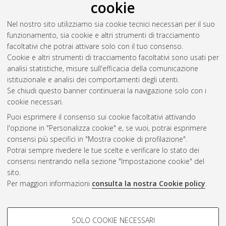
cookie
Nel nostro sito utilizziamo sia cookie tecnici necessari per il suo
funzionamento, sia cookie e altri strumenti di tracciamento
facoltativi che potrai attivare solo con il tuo consenso.
Cookie e altri strumenti di tracciamento facoltativi sono usati per
analisi statistiche, misure sull'efficacia della comunicazione
Gestione del documento:
istituzionale e analisi dei comportamenti degli utenti.
Se chiudi questo banner continuerai la navigazione solo con i
cookie necessari.
Puoi esprimere il consenso sui cookie facoltativi attivando
Atom
l'opzione in "Personalizza cookie" e, se vuoi, potrai esprimere
Rss 1.0
consensi più specifici in "Mostra cookie di profilazione".
Potrai sempre rivedere le tue scelte e verificare lo stato dei
Rss 2.0
consensi rientrando nella sezione "Impostazione cookie" del
sito.
Per maggiori informazioni
consulta la nostra Cookie policy
.
AMS Laurea
Servizio implementato e gestito da
AlmaDL
Impostazioni Cookie
COOKIE DI PROFILAZIONE -
SOLO COOKIE NECESSARI
Informativa sulla privacy
FACOLTATIVI