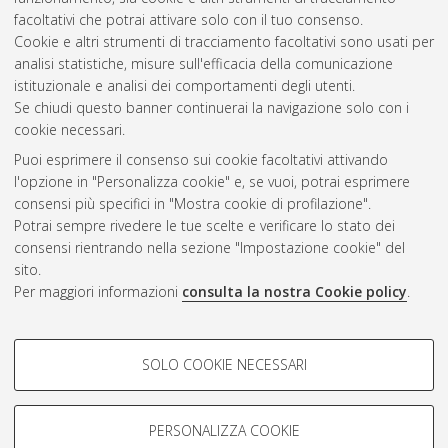
facoltativi che potrai attivare solo con il tuo consenso.
Cookie e altri strumenti di tracciamento facoltativi sono usati per
analisi statistiche, misure sull'efficacia della comunicazione
Gestione del documento:
istituzionale e analisi dei comportamenti degli utenti.
Se chiudi questo banner continuerai la navigazione solo con i
cookie necessari.
Puoi esprimere il consenso sui cookie facoltativi attivando
Atom
l'opzione in "Personalizza cookie" e, se vuoi, potrai esprimere
Rss 1.0
consensi più specifici in "Mostra cookie di profilazione".
Potrai sempre rivedere le tue scelte e verificare lo stato dei
Rss 2.0
consensi rientrando nella sezione "Impostazione cookie" del
sito.
Per maggiori informazioni
consulta la nostra Cookie policy
.
AMS Laurea
Servizio implementato e gestito da
AlmaDL
Impostazioni Cookie
COOKIE DI PROFILAZIONE -
SOLO COOKIE NECESSARI
Informativa sulla privacy
FACOLTATIVI
Condizioni d’uso del sito
Si tratta di cookie utilizzati per analizzare le caratteristiche della
navigazione degli utenti, creare profili in base al loro comportamento
PERSONALIZZA COOKIE
sul sito, per analisi di marketing.