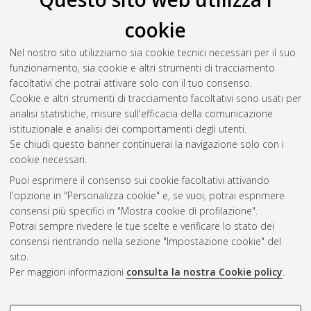
cookie
Nel nostro sito utilizziamo sia cookie tecnici necessari per il suo
funzionamento, sia cookie e altri strumenti di tracciamento
facoltativi che potrai attivare solo con il tuo consenso.
Cookie e altri strumenti di tracciamento facoltativi sono usati per
analisi statistiche, misure sull'efficacia della comunicazione
Gestione del documento:
istituzionale e analisi dei comportamenti degli utenti.
Se chiudi questo banner continuerai la navigazione solo con i
cookie necessari.
Puoi esprimere il consenso sui cookie facoltativi attivando
Atom
l'opzione in "Personalizza cookie" e, se vuoi, potrai esprimere
Rss 1.0
consensi più specifici in "Mostra cookie di profilazione".
Potrai sempre rivedere le tue scelte e verificare lo stato dei
Rss 2.0
consensi rientrando nella sezione "Impostazione cookie" del
sito.
Per maggiori informazioni
consulta la nostra Cookie policy
.
AMS Laurea
Servizio implementato e gestito da
AlmaDL
Impostazioni Cookie
COOKIE DI PROFILAZIONE -