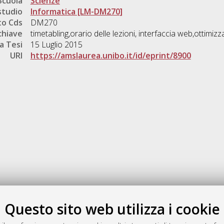
Scuola
Scienze
studio
Informatica [LM-DM270]
o Cds
DM270
chiave
timetabling,orario delle lezioni, interfaccia web,ottimiz
a Tesi
15 Luglio 2015
URI
https://amslaurea.unibo.it/id/eprint/8900
Gestione del documento:
Questo sito web utilizza i cookie