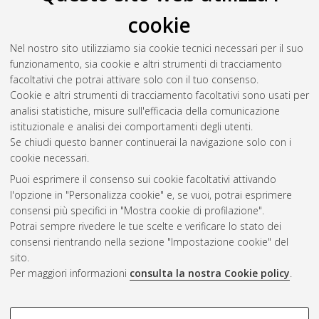
cookie
Nel nostro sito utilizziamo sia cookie tecnici necessari per il suo
funzionamento, sia cookie e altri strumenti di tracciamento
facoltativi che potrai attivare solo con il tuo consenso.
Cookie e altri strumenti di tracciamento facoltativi sono usati per
analisi statistiche, misure sull'efficacia della comunicazione
Gestione del documento:
istituzionale e analisi dei comportamenti degli utenti.
Se chiudi questo banner continuerai la navigazione solo con i
cookie necessari.
Puoi esprimere il consenso sui cookie facoltativi attivando
Atom
l'opzione in "Personalizza cookie" e, se vuoi, potrai esprimere
Rss 1.0
consensi più specifici in "Mostra cookie di profilazione".
Potrai sempre rivedere le tue scelte e verificare lo stato dei
Rss 2.0
consensi rientrando nella sezione "Impostazione cookie" del
sito.
Per maggiori informazioni
consulta la nostra Cookie policy
.
AMS Laurea
Servizio implementato e gestito da
AlmaDL
Impostazioni Cookie
COOKIE DI PROFILAZIONE -