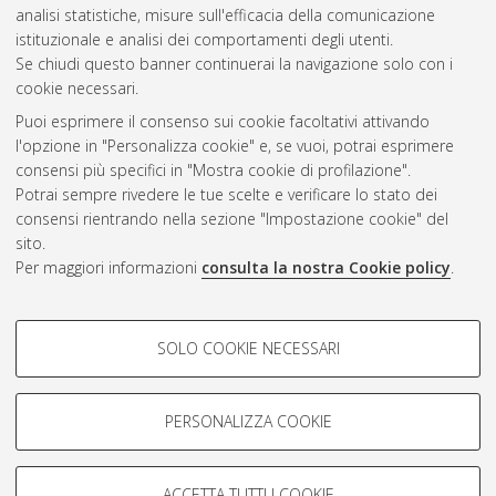
analisi statistiche, misure sull'efficacia della comunicazione
Gestione del documento:
istituzionale e analisi dei comportamenti degli utenti.
Se chiudi questo banner continuerai la navigazione solo con i
cookie necessari.
Puoi esprimere il consenso sui cookie facoltativi attivando
Atom
l'opzione in "Personalizza cookie" e, se vuoi, potrai esprimere
Rss 1.0
consensi più specifici in "Mostra cookie di profilazione".
Potrai sempre rivedere le tue scelte e verificare lo stato dei
Rss 2.0
consensi rientrando nella sezione "Impostazione cookie" del
sito.
Per maggiori informazioni
consulta la nostra Cookie policy
.
AMS Laurea
Servizio implementato e gestito da
AlmaDL
Impostazioni Cookie
COOKIE DI PROFILAZIONE -
SOLO COOKIE NECESSARI
Informativa sulla privacy
FACOLTATIVI
Condizioni d’uso del sito
Si tratta di cookie utilizzati per analizzare le caratteristiche della
navigazione degli utenti, creare profili in base al loro comportamento
PERSONALIZZA COOKIE
sul sito, per analisi di marketing.
Mostra cookie di profilazione
ACCETTA TUTTI I COOKIE