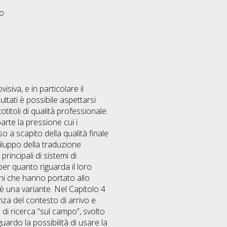
eo
isiva, e in particolare il
ultati è possibile aspettarsi
titoli di qualità professionale.
arte la pressione cui i
o a scapito della qualità finale
viluppo della traduzione
rincipali di sistemi di
per quanto riguarda il loro
ioni che hanno portato allo
o è una variante. Nel Capitolo 4
nza del contesto di arrivo e
o di ricerca “sul campo”, svolto
iguardo la possibilità di usare la