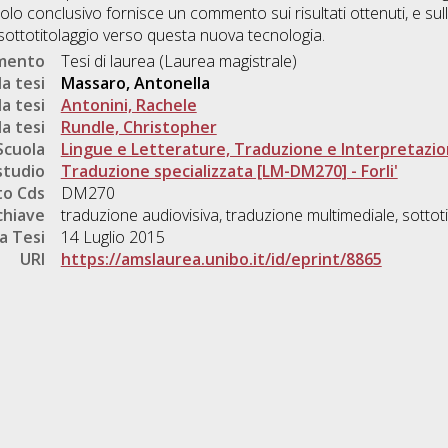
pitolo conclusivo fornisce un commento sui risultati ottenuti, e su
 sottotitolaggio verso questa nuova tecnologia.
umento
Tesi di laurea (Laurea magistrale)
a tesi
Massaro, Antonella
a tesi
Antonini, Rachele
a tesi
Rundle, Christopher
Scuola
Lingue e Letterature, Traduzione e Interpretazi
studio
Traduzione specializzata [LM-DM270] - Forli'
o Cds
DM270
chiave
traduzione audiovisiva, traduzione multimediale, sottot
a Tesi
14 Luglio 2015
URI
https://amslaurea.unibo.it/id/eprint/8865