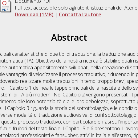
Documento PDF
Full-text accessibile solo agli utenti istituzionali dell'Aten
Download (1MB)
|
Contatta l'autore
Abstract
ipali caratteristiche di due tipi di traduzione: la traduzione audiov
utomatica (TA). Obiettivo della nostra ricerca è stabilire quali ris
ione automatica appositamente sviluppati, nella creazione di sotto
e vantaggio di velocizzare il processo traduttivo, riducendo in p
 dovendo realizzare molte traduzioni in tempi troppo brevi, spess
, il Capitolo 1 delinea le tappe principali della nascita e dello s
istemi di TA più moderni. Nel Capitolo 2 vengono presentati i tipi p
imento alle loro potenzialità e alle loro debolezze, soprattutto 
 Il Capitolo 3 riguarda la storia del sottotitolaggio, e le condiz
diverse modalità di traduzione audiovisiva, di cui il sottotitolaggi
di questo processo traduttivo, con particolare enfasi sull’importa
uturi fruitori del testo finale. I Capitoli 5 e 6 presentano il lavor
itolatori professionisti e fansubber, attivi in Italia e all’estero, r