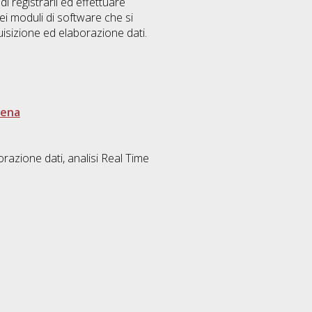
 registrarli ed effettuare
dei moduli di software che si
uisizione ed elaborazione dati.
sena
razione dati, analisi Real Time