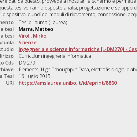
ere dati da questo, provvede a mostrarli a schermo e permette di
In questa tesi verranno esposte analisi, progettazione e sviluppo 
l dispositivo, quindi dei moduli di rilevamento, connessione, acq
umento
Tesi di laurea (Laurea)
a tesi
Marra, Matteo
a tesi
Viroli, Mirko
Scuola
Scienze
studio
Ingegneria e scienze informatiche [L-DM270] - Ce
dirizzo
Curriculum ingegneria informatica
o Cds
DM270
chiave
Elements, High Trhoughput Data, elettrofisiologia, elabo
a Tesi
16 Luglio 2015
URI
https://amslaurea.unibo.it/id/eprint/8860