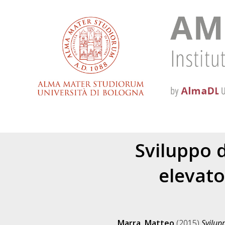
Sviluppo 
elevato
Marra, Matteo
(2015)
Svilup