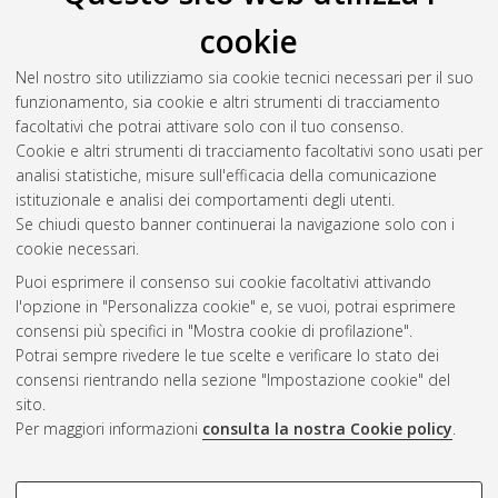
cookie
Nel nostro sito utilizziamo sia cookie tecnici necessari per il suo
funzionamento, sia cookie e altri strumenti di tracciamento
facoltativi che potrai attivare solo con il tuo consenso.
Cookie e altri strumenti di tracciamento facoltativi sono usati per
analisi statistiche, misure sull'efficacia della comunicazione
Gestione del documento:
istituzionale e analisi dei comportamenti degli utenti.
Se chiudi questo banner continuerai la navigazione solo con i
cookie necessari.
Puoi esprimere il consenso sui cookie facoltativi attivando
Atom
l'opzione in "Personalizza cookie" e, se vuoi, potrai esprimere
Rss 1.0
consensi più specifici in "Mostra cookie di profilazione".
Potrai sempre rivedere le tue scelte e verificare lo stato dei
Rss 2.0
consensi rientrando nella sezione "Impostazione cookie" del
sito.
Per maggiori informazioni
consulta la nostra Cookie policy
.
AMS Laurea
Servizio implementato e gestito da
AlmaDL
Impostazioni Cookie
COOKIE DI PROFILAZIONE -