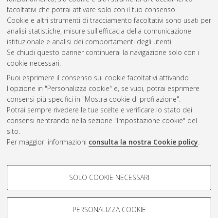
facoltativi che potrai attivare solo con il tuo consenso.
Cookie e altri strumenti di tracciamento facoltativi sono usati per
analisi statistiche, misure sull'efficacia della comunicazione
Gestione del documento:
istituzionale e analisi dei comportamenti degli utenti.
Se chiudi questo banner continuerai la navigazione solo con i
cookie necessari.
Puoi esprimere il consenso sui cookie facoltativi attivando
Atom
l'opzione in "Personalizza cookie" e, se vuoi, potrai esprimere
Rss 1.0
consensi più specifici in "Mostra cookie di profilazione".
Potrai sempre rivedere le tue scelte e verificare lo stato dei
Rss 2.0
consensi rientrando nella sezione "Impostazione cookie" del
sito.
Per maggiori informazioni
consulta la nostra Cookie policy
.
AMS Laurea
Servizio implementato e gestito da
AlmaDL
Impostazioni Cookie
COOKIE DI PROFILAZIONE -
SOLO COOKIE NECESSARI
Informativa sulla privacy
FACOLTATIVI
Condizioni d’uso del sito
Si tratta di cookie utilizzati per analizzare le caratteristiche della
navigazione degli utenti, creare profili in base al loro comportamento
PERSONALIZZA COOKIE
sul sito, per analisi di marketing.