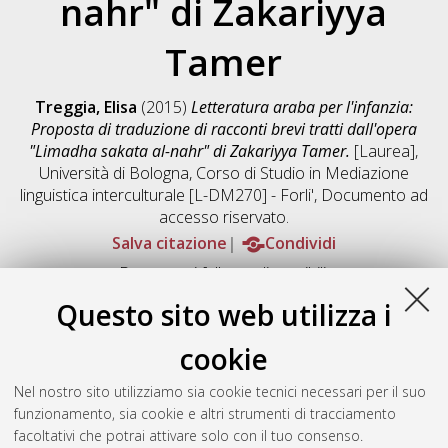
nahr" di Zakariyya
Tamer
Treggia, Elisa
(2015)
Letteratura araba per l'infanzia:
Proposta di traduzione di racconti brevi tratti dall'opera
"Limadha sakata al-nahr" di Zakariyya Tamer.
[Laurea],
Università di Bologna, Corso di Studio in
Mediazione
linguistica interculturale [L-DM270] - Forli'
, Documento ad
accesso riservato.
Salva citazione
Condividi
Documenti full-text disponibili:
Documento PDF
Questo sito web utilizza i
Full-text non accessibile
Download (697kB)
|
Contatta l'autore
cookie
Abstract
Nel nostro sito utilizziamo sia cookie tecnici necessari per il suo
funzionamento, sia cookie e altri strumenti di tracciamento
facoltativi che potrai attivare solo con il tuo consenso.
Altri metadati