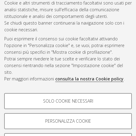
Cookie e altri strumenti di tracciamento facoltativi sono usati per
analisi statistiche, misure sull'efficacia della comunicazione
Gestione del documento:
istituzionale e analisi dei comportamenti degli utenti.
Se chiudi questo banner continuerai la navigazione solo con i
cookie necessari.
Puoi esprimere il consenso sui cookie facoltativi attivando
Atom
l'opzione in "Personalizza cookie" e, se vuoi, potrai esprimere
Rss 1.0
consensi più specifici in "Mostra cookie di profilazione".
Potrai sempre rivedere le tue scelte e verificare lo stato dei
Rss 2.0
consensi rientrando nella sezione "Impostazione cookie" del
sito.
Per maggiori informazioni
consulta la nostra Cookie policy
.
AMS Laurea
Servizio implementato e gestito da
AlmaDL
Impostazioni Cookie
COOKIE DI PROFILAZIONE -
SOLO COOKIE NECESSARI
Informativa sulla privacy
FACOLTATIVI
Condizioni d’uso del sito
Si tratta di cookie utilizzati per analizzare le caratteristiche della
navigazione degli utenti, creare profili in base al loro comportamento
PERSONALIZZA COOKIE
sul sito, per analisi di marketing.
Mostra cookie di profilazione