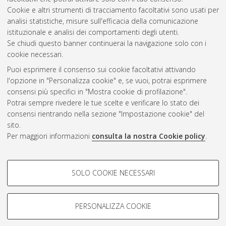
Cookie e altri strumenti di tracciamento facoltativi sono usati per
analisi statistiche, misure sull'efficacia della comunicazione
Gestione del documento:
istituzionale e analisi dei comportamenti degli utenti.
Se chiudi questo banner continuerai la navigazione solo con i
cookie necessari.
Puoi esprimere il consenso sui cookie facoltativi attivando
Atom
l'opzione in "Personalizza cookie" e, se vuoi, potrai esprimere
Rss 1.0
consensi più specifici in "Mostra cookie di profilazione".
Potrai sempre rivedere le tue scelte e verificare lo stato dei
Rss 2.0
consensi rientrando nella sezione "Impostazione cookie" del
sito.
Per maggiori informazioni
consulta la nostra Cookie policy
.
AMS Laurea
Servizio implementato e gestito da
AlmaDL
Impostazioni Cookie
COOKIE DI PROFILAZIONE -
SOLO COOKIE NECESSARI
Informativa sulla privacy
FACOLTATIVI
Condizioni d’uso del sito
Si tratta di cookie utilizzati per analizzare le caratteristiche della
navigazione degli utenti, creare profili in base al loro comportamento
PERSONALIZZA COOKIE
sul sito, per analisi di marketing.