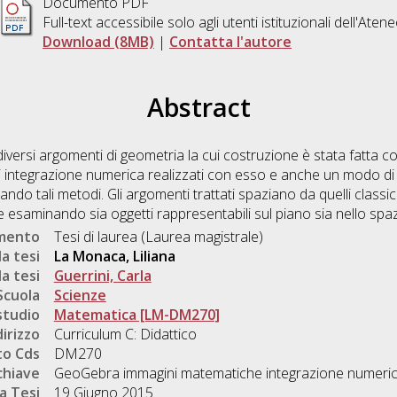
Documento PDF
Full-text accessibile solo agli utenti istituzionali dell'Aten
Download (8MB)
|
Contatta l'autore
Abstract
 diversi argomenti di geometria la cui costruzione è stata fatta 
 integrazione numerica realizzati con esso e anche un modo di 
ando tali metodi. Gli argomenti trattati spaziano da quelli classi
 esaminando sia oggetti rappresentabili sul piano sia nello spaz
umento
Tesi di laurea (Laurea magistrale)
a tesi
La Monaca, Liliana
a tesi
Guerrini, Carla
Scuola
Scienze
studio
Matematica [LM-DM270]
dirizzo
Curriculum C: Didattico
o Cds
DM270
chiave
GeoGebra immagini matematiche integrazione numerica 
a Tesi
19 Giugno 2015