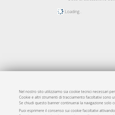
Loading...
Nel nostro sito utilizziamo sia cookie tecnici necessari per
Cookie e altri strumenti di tracciamento facoltativi sono us
AMS Laure
Atom
Se chiudi questo banner continuerai la navigazione solo c
Servizio i
Rss 1.0
Puoi esprimere il consenso sui cookie facoltativi attivando
Impostazio