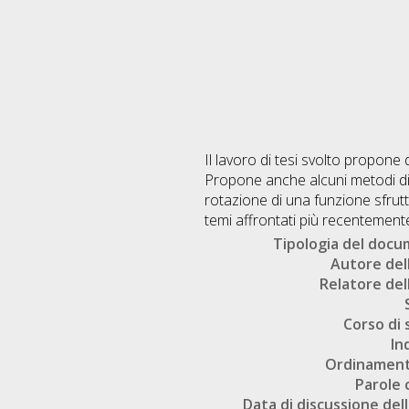
Il lavoro di tesi svolto propone
Propone anche alcuni metodi di
rotazione di una funzione sfrutt
temi affrontati più recentemente
Tipologia del doc
Autore dell
Relatore dell
Corso di 
In
Ordinament
Parole 
Data di discussione dell