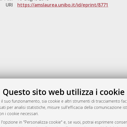
URI
https://amslaurea.unibo.it/id/eprint/8771
Gestione del documento:
Questo sito web utilizza i cookie
 il suo funzionamento, sia cookie e altri strumenti di tracciamento faco
ati per analisi statistiche, misure sull'efficacia della comunicazione is
a
on i cookie necessari.
mplementato e gestito da
AlmaDL
 l'opzione in "Personalizza cookie" e, se vuoi, potrai esprimere consens
ni Cookie