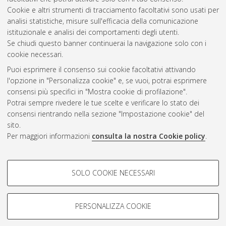
Cookie e altri strumenti di tracciamento facoltativi sono usati per
analisi statistiche, misure sull'efficacia della comunicazione
Gestione del documento:
istituzionale e analisi dei comportamenti degli utenti.
Se chiudi questo banner continuerai la navigazione solo con i
cookie necessari.
Puoi esprimere il consenso sui cookie facoltativi attivando
Atom
l'opzione in "Personalizza cookie" e, se vuoi, potrai esprimere
Rss 1.0
consensi più specifici in "Mostra cookie di profilazione".
Potrai sempre rivedere le tue scelte e verificare lo stato dei
Rss 2.0
consensi rientrando nella sezione "Impostazione cookie" del
sito.
Per maggiori informazioni
consulta la nostra Cookie policy
.
AMS Laurea
Servizio implementato e gestito da
AlmaDL
Impostazioni Cookie
COOKIE DI PROFILAZIONE -
SOLO COOKIE NECESSARI
Informativa sulla privacy
FACOLTATIVI
Condizioni d’uso del sito
Si tratta di cookie utilizzati per analizzare le caratteristiche della
navigazione degli utenti, creare profili in base al loro comportamento
PERSONALIZZA COOKIE
sul sito, per analisi di marketing.