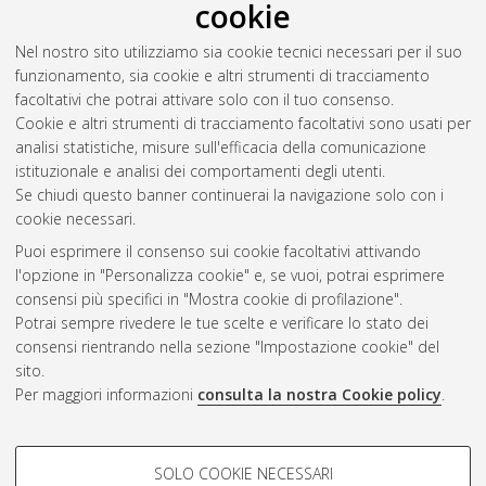
cookie
Nel nostro sito utilizziamo sia cookie tecnici necessari per il suo
funzionamento, sia cookie e altri strumenti di tracciamento
facoltativi che potrai attivare solo con il tuo consenso.
Cookie e altri strumenti di tracciamento facoltativi sono usati per
analisi statistiche, misure sull'efficacia della comunicazione
Gestione del documento:
istituzionale e analisi dei comportamenti degli utenti.
Se chiudi questo banner continuerai la navigazione solo con i
cookie necessari.
Puoi esprimere il consenso sui cookie facoltativi attivando
Atom
l'opzione in "Personalizza cookie" e, se vuoi, potrai esprimere
Rss 1.0
consensi più specifici in "Mostra cookie di profilazione".
Potrai sempre rivedere le tue scelte e verificare lo stato dei
Rss 2.0
consensi rientrando nella sezione "Impostazione cookie" del
sito.
Per maggiori informazioni
consulta la nostra Cookie policy
.
AMS Laurea
Servizio implementato e gestito da
AlmaDL
Impostazioni Cookie
COOKIE DI PROFILAZIONE -
SOLO COOKIE NECESSARI
Informativa sulla privacy
FACOLTATIVI