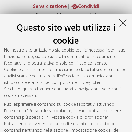
Salva citazione
Condividi
Documenti full-text disponibili:
Documento PDF
Questo sito web utilizza i
Full-text non accessibile
Download (24MB)
|
Contatta l'autore
cookie
Abstract
Nel nostro sito utilizziamo sia cookie tecnici necessari per il suo
funzionamento, sia cookie e altri strumenti di tracciamento
facoltativi che potrai attivare solo con il tuo consenso.
Altri metadati
Cookie e altri strumenti di tracciamento facoltativi sono usati per
analisi statistiche, misure sull'efficacia della comunicazione
Gestione del documento:
istituzionale e analisi dei comportamenti degli utenti.
Se chiudi questo banner continuerai la navigazione solo con i
cookie necessari.
Puoi esprimere il consenso sui cookie facoltativi attivando
Atom
l'opzione in "Personalizza cookie" e, se vuoi, potrai esprimere
Rss 1.0
consensi più specifici in "Mostra cookie di profilazione".
Potrai sempre rivedere le tue scelte e verificare lo stato dei
Rss 2.0
consensi rientrando nella sezione "Impostazione cookie" del