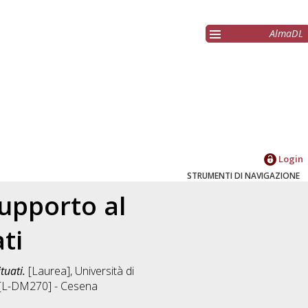
AlmaDL
Login
STRUMENTI DI NAVIGAZIONE
supporto al
ti
tuati.
[Laurea], Università di
i [L-DM270] - Cesena