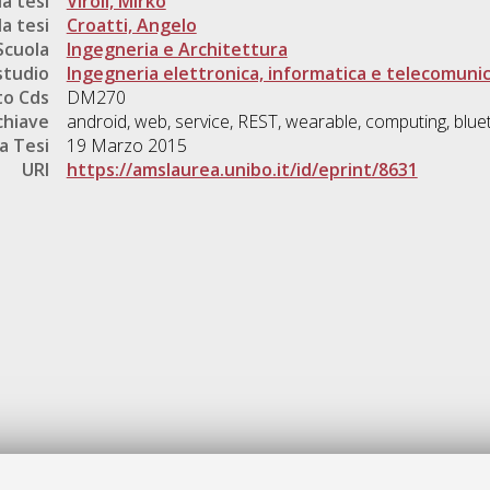
a tesi
Viroli, Mirko
a tesi
Croatti, Angelo
Scuola
Ingegneria e Architettura
studio
Ingegneria elettronica, informatica e telecomunic
o Cds
DM270
chiave
android, web, service, REST, wearable, computing, blueto
a Tesi
19 Marzo 2015
URI
https://amslaurea.unibo.it/id/eprint/8631