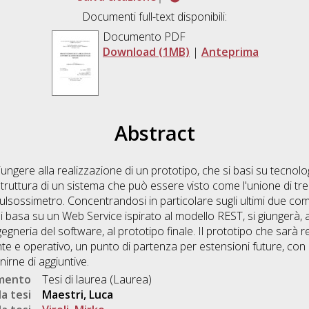
Documenti full-text disponibili:
Documento PDF
Download (1MB)
|
Anteprima
Abstract
iungere alla realizzazione di un prototipo, che si basi su tecnolo
struttura di un sistema che può essere visto come l'unione di tre 
pulsossimetro. Concentrandosi in particolare sugli ultimi due co
 basa su un Web Service ispirato al modello REST, si giungerà,
gegneria del software, al prototipo finale. Il prototipo che sarà 
e e operativo, un punto di partenza per estensioni future, con 
rnirne di aggiuntive.
umento
Tesi di laurea (Laurea)
a tesi
Maestri, Luca