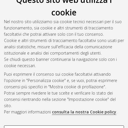
cookie
Nel nostro sito utilizziamo sia cookie tecnici necessari per il suo
funzionamento, sia cookie e altri strumenti di tracciamento
facoltativi che potrai attivare solo con il tuo consenso.
Cookie e altri strumenti di tracciamento facoltativi sono usati per
analisi statistiche, misure sull'efficacia della comunicazione
Gestione del documento:
istituzionale e analisi dei comportamenti degli utenti.
Se chiudi questo banner continuerai la navigazione solo con i
cookie necessari.
Puoi esprimere il consenso sui cookie facoltativi attivando
Atom
l'opzione in "Personalizza cookie" e, se vuoi, potrai esprimere
Rss 1.0
consensi più specifici in "Mostra cookie di profilazione".
Potrai sempre rivedere le tue scelte e verificare lo stato dei
Rss 2.0
consensi rientrando nella sezione "Impostazione cookie" del
sito.
Per maggiori informazioni
consulta la nostra Cookie policy
.
AMS Laurea
Servizio implementato e gestito da
AlmaDL
Impostazioni Cookie
COOKIE DI PROFILAZIONE -