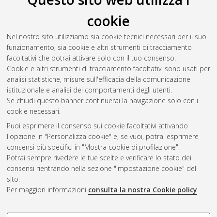
cookie
Nel nostro sito utilizziamo sia cookie tecnici necessari per il suo
funzionamento, sia cookie e altri strumenti di tracciamento
facoltativi che potrai attivare solo con il tuo consenso.
Cookie e altri strumenti di tracciamento facoltativi sono usati per
analisi statistiche, misure sull'efficacia della comunicazione
Gestione del documento:
istituzionale e analisi dei comportamenti degli utenti.
Se chiudi questo banner continuerai la navigazione solo con i
cookie necessari.
Puoi esprimere il consenso sui cookie facoltativi attivando
Atom
l'opzione in "Personalizza cookie" e, se vuoi, potrai esprimere
Rss 1.0
consensi più specifici in "Mostra cookie di profilazione".
Potrai sempre rivedere le tue scelte e verificare lo stato dei
Rss 2.0
consensi rientrando nella sezione "Impostazione cookie" del
sito.
Per maggiori informazioni
consulta la nostra Cookie policy
.
AMS Laurea
Servizio implementato e gestito da
AlmaDL
Impostazioni Cookie
COOKIE DI PROFILAZIONE -