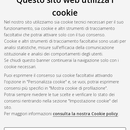
cookie
Nel nostro sito utilizziamo sia cookie tecnici necessari per il suo
funzionamento, sia cookie e altri strumenti di tracciamento
facoltativi che potrai attivare solo con il tuo consenso.
Cookie e altri strumenti di tracciamento facoltativi sono usati per
analisi statistiche, misure sull'efficacia della comunicazione
Gestione del documento:
istituzionale e analisi dei comportamenti degli utenti.
Se chiudi questo banner continuerai la navigazione solo con i
cookie necessari.
Puoi esprimere il consenso sui cookie facoltativi attivando
Atom
l'opzione in "Personalizza cookie" e, se vuoi, potrai esprimere
Rss 1.0
consensi più specifici in "Mostra cookie di profilazione".
Potrai sempre rivedere le tue scelte e verificare lo stato dei
Rss 2.0
consensi rientrando nella sezione "Impostazione cookie" del
sito.
Per maggiori informazioni
consulta la nostra Cookie policy
.
AMS Laurea
Servizio implementato e gestito da
AlmaDL
Impostazioni Cookie
COOKIE DI PROFILAZIONE -