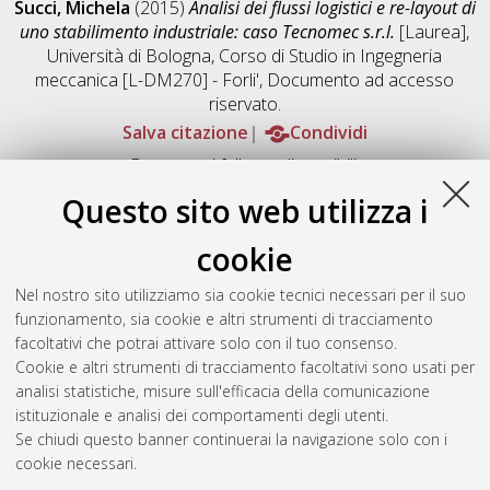
Succi, Michela
(2015)
Analisi dei flussi logistici e re-layout di
uno stabilimento industriale: caso Tecnomec s.r.l.
[Laurea],
Università di Bologna, Corso di Studio in
Ingegneria
meccanica [L-DM270] - Forli'
, Documento ad accesso
riservato.
Salva citazione
Condividi
Documenti full-text disponibili:
Documento PDF
Questo sito web utilizza i
Full-text non accessibile fino al 1 Gennaio 2050.
Download (29MB)
|
Contatta l'autore
cookie
Abstract
Nel nostro sito utilizziamo sia cookie tecnici necessari per il suo
funzionamento, sia cookie e altri strumenti di tracciamento
facoltativi che potrai attivare solo con il tuo consenso.
Altri metadati
Cookie e altri strumenti di tracciamento facoltativi sono usati per
analisi statistiche, misure sull'efficacia della comunicazione
Gestione del documento:
istituzionale e analisi dei comportamenti degli utenti.
Se chiudi questo banner continuerai la navigazione solo con i
cookie necessari.